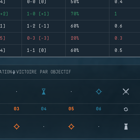
4)
0-0 (0)
50%
0.4
+2)
1-0 (+1)
70%
1
1)
1-2 (-1)
60%
0.6
5)
0-3 (-3)
20%
0.3
4)
1-1 (0)
60%
0.5
ATION
VICTOIRE PAR OBJECTIF
03
04
05
06