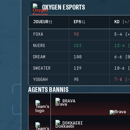
OXYGEN ESPORTS
JOUEUR
EPS
KD (+/
FOXA
92
5-4 (+
NUERS
153
12-4 (
DREAM
100
6-6 (0
SWEATER
129
10-6 (
YOGGAH
95
7-8 (-
AGENTS BANNIS
BRAVA
DOKKAEBI