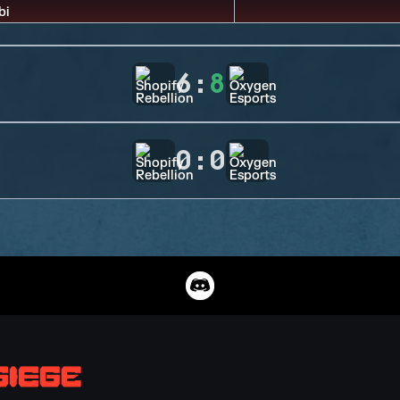
6
:
8
0
:
0