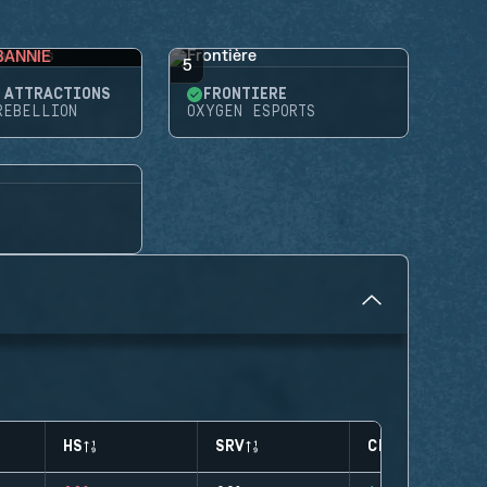
BANNIE
5
'ATTRACTIONS
FRONTIÈRE
REBELLION
OXYGEN ESPORTS
HS
SRV
CLUTCHES