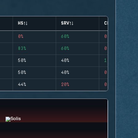
HS
SRV
CLUTCHES
0%
60%
0
83%
60%
0
50%
40%
1
50%
40%
0
44%
20%
0