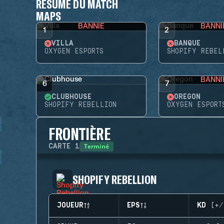
RÉSUMÉ DU MATCH
MAPS
BANNIE
BANNI
1
2
VILLA
BANQUE
OXYGEN ESPORTS
SHOPIFY REBEL
BANNI
6
7
CLUBHOUSE
OREGON
SHOPIFY REBELLION
OXYGEN ESPORT
FRONTIÈRE
Terminé
CARTE
1
SHOPIFY REBELLION
JOUEUR
EPS
KD (+/