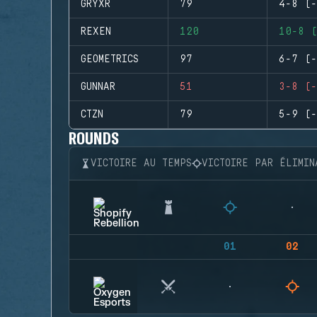
GRYXR
79
4-8 (-
REXEN
120
10-8 (
GEOMETRICS
97
6-7 (-
GUNNAR
51
3-8 (-
CTZN
79
5-9 (-
ROUNDS
VICTOIRE AU TEMPS
VICTOIRE PAR ÉLIMIN
01
02