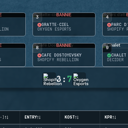
E
BANNIE
3
4
GRATTE-CIEL
PARC D
LION
OXYGEN ESPORTS
SHOPIFY 
E
BANNIE
8
9
CAFÉ DOSTOYEVSKY
CHALET
S
SHOPIFY REBELLION
DECIDER
3
:
7
-)
ENTRY
KOST
KPR