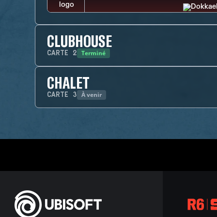
CLUBHOUSE
Terminé
CARTE
2
CHALET
À venir
CARTE
3