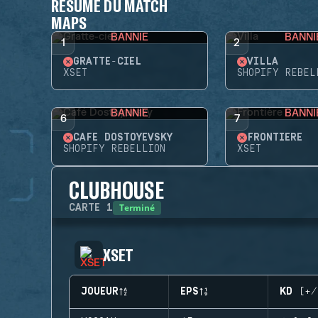
RÉSUMÉ DU MATCH
MAPS
BANNIE
BANNI
1
2
GRATTE-CIEL
VILLA
XSET
SHOPIFY REBEL
BANNIE
BANNI
6
7
CAFÉ DOSTOYEVSKY
FRONTIÈRE
SHOPIFY REBELLION
XSET
CLUBHOUSE
Terminé
CARTE
1
XSET
JOUEUR
EPS
KD (+/