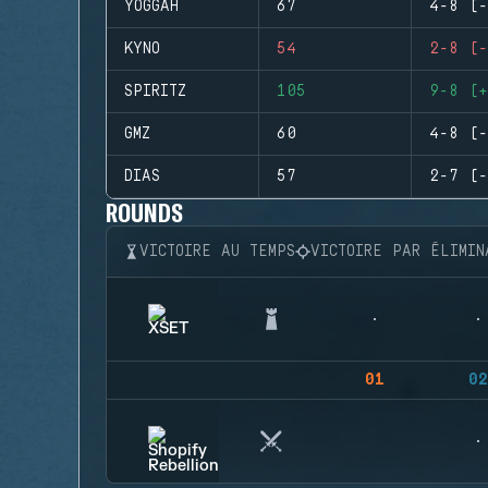
YOGGAH
67
4-8 (-
KYNO
54
2-8 (-
SPIRITZ
105
9-8 (+
GMZ
60
4-8 (-
DIAS
57
2-7 (-
ROUNDS
VICTOIRE AU TEMPS
VICTOIRE PAR ÉLIMIN
01
02