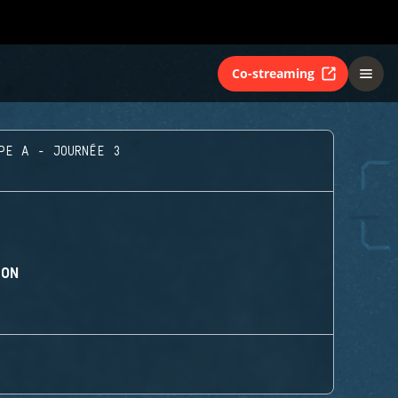
Co-streaming
PE A - JOURNÉE 3
ION