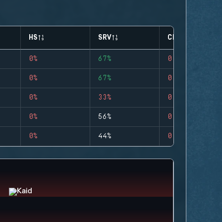
HS
SRV
CLUTCHES
0%
67%
0
0%
67%
0
0%
33%
0
0%
56%
0
0%
44%
0