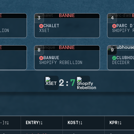
E
BANNIE
3
4
CHALET
PARC D
LION
XSET
SHOPIFY 
E
BANNIE
8
9
BANQUE
CLUBHO
SHOPIFY REBELLION
DECIDER
2
:
7
-)
ENTRY
KOST
KPR