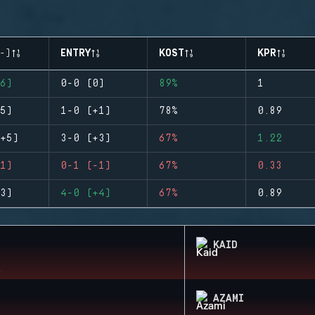
-)
ENTRY
KOST
KPR
6)
0-0 (0)
89%
1
5)
1-0 (+1)
78%
0.89
+5)
3-0 (+3)
67%
1.22
1)
0-1 (-1)
67%
0.33
3)
4-0 (+4)
67%
0.89
KAID
AZAMI