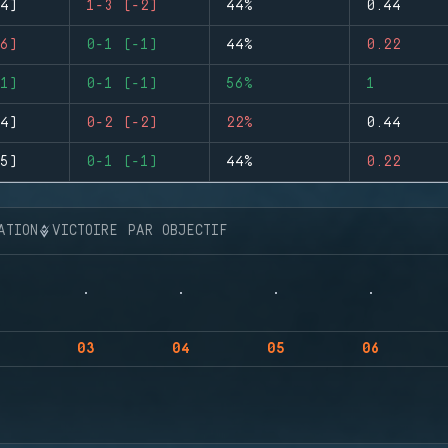
4)
1-3 (-2)
44%
0.44
6)
0-1 (-1)
44%
0.22
1)
0-1 (-1)
56%
1
4)
0-2 (-2)
22%
0.44
5)
0-1 (-1)
44%
0.22
ATION
VICTOIRE PAR OBJECTIF
03
04
05
06