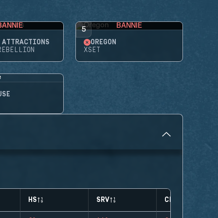
BANNIE
BANNIE
5
'ATTRACTIONS
OREGON
REBELLION
XSET
USE
HS
SRV
CLUTCHES