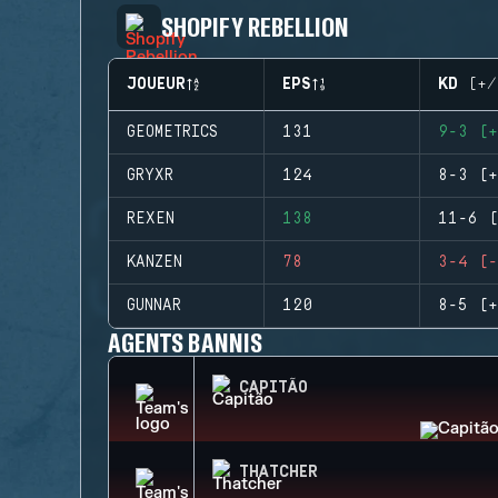
SHOPIFY REBELLION
JOUEUR
EPS
KD (+/
GEOMETRICS
131
9-3 (+
GRYXR
124
8-3 (+
REXEN
138
11-6 (
KANZEN
78
3-4 (-
GUNNAR
120
8-5 (+
AGENTS BANNIS
CAPITÃO
THATCHER