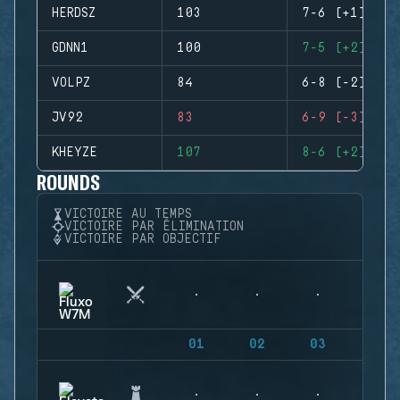
HERDSZ
103
7-6 (+1)
GDNN1
100
7-5 (+2)
VOLPZ
84
6-8 (-2)
JV92
83
6-9 (-3)
KHEYZE
107
8-6 (+2)
ROUNDS
VICTOIRE AU TEMPS
VICTOIRE PAR ÉLIMINATION
VICTOIRE PAR OBJECTIF
01
02
03
04