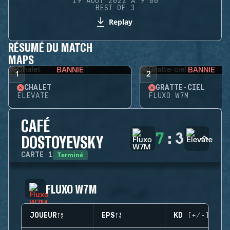
19 AOÛT 2022 À 9:00
BEST OF 3
Replay
RÉSUMÉ DU MATCH
MAPS
BANNIE
BANNIE
1
2
CHALET
GRATTE-CIEL
ELEVATE
FLUXO W7M
CAFÉ
7
:
3
DOSTOYEVSKY
Terminé
CARTE
1
FLUXO W7M
JOUEUR
EPS
KD (+/-)