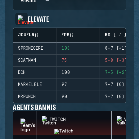
ELEVATE
JOUEUR
EPS
KD (+/-)
SPRONIGIRI
108
8-7 (+1)
SCATMAN
75
5-8 (-3)
DCH
100
7-5 (+2)
MARKELELE
97
7-7 (0)
MRPUNCH
90
7-7 (0)
AGENTS BANNIS
TWITCH
VALKY