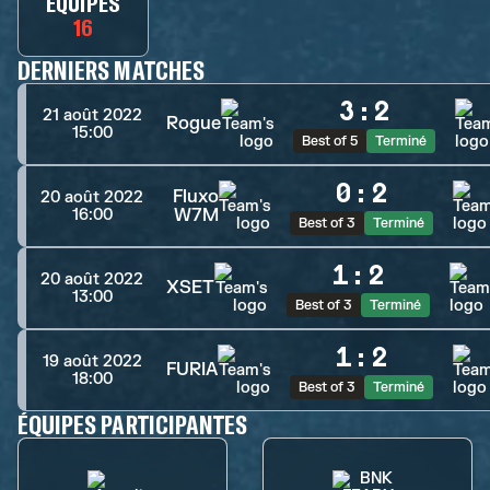
ÉQUIPES
16
DERNIERS MATCHES
3
:
2
21 août 2022
Rogue
15:00
Best of 5
Terminé
0
:
2
Fluxo
20 août 2022
W7M
16:00
Best of 3
Terminé
1
:
2
20 août 2022
XSET
13:00
Best of 3
Terminé
1
:
2
19 août 2022
FURIA
18:00
Best of 3
Terminé
ÉQUIPES PARTICIPANTES