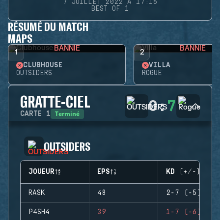
7 JUILLET 2022 À 17:15
BEST OF 1
RÉSUMÉ DU MATCH
MAPS
BANNIE
BANNIE
1
2
CLUBHOUSE
VILLA
OUTSIDERS
ROGUE
GRATTE-CIEL
0
:
7
Terminé
CARTE
1
OUTSIDERS
JOUEUR
EPS
KD (+/-)
RASK
48
2-7 (-5)
P4SH4
39
1-7 (-6)