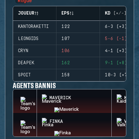
JOUEUR
EPS
KD (+/-)
KANTORAKETTI
122
6-3 (+3)
LEONGIDS
107
5-6 (-1)
CRYN
106
4-1 (+3)
DEAPEK
162
9-1 (+8)
SPOIT
158
10-3 (+7)
AGENTS BANNIS
MAVERICK
KAID
FINKA
VALKY