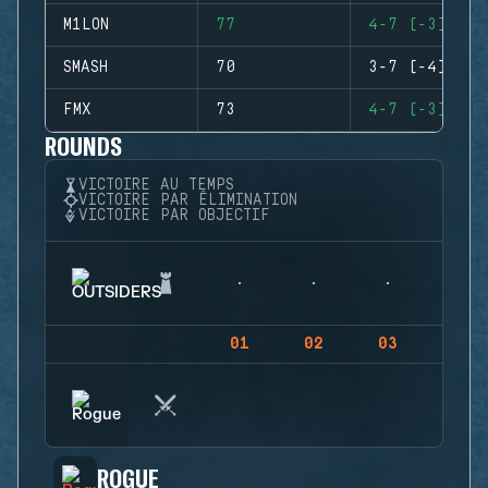
M1LON
77
4-7 (-3)
SMASH
70
3-7 (-4)
FMX
73
4-7 (-3)
ROUNDS
VICTOIRE AU TEMPS
VICTOIRE PAR ÉLIMINATION
VICTOIRE PAR OBJECTIF
01
02
03
04
ROGUE