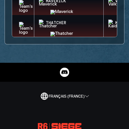
MAVERICK
VALKY
THATCHER
KAID
FRANÇAIS (FRANCE)