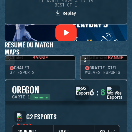
11 AVRIL 2022 À 17:15
BEST OF 1
Replay
RÉSUMÉ DU MATCH
MAPS
BANNIE
BANNIE
1
2
CHALET
GRATTE-CIEL
G2 ESPORTS
WOLVES ESPORTS
OREGON
6
:
8
Terminé
CARTE
1
G2 ESPORTS