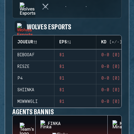
WOLVES ESPORTS
JOUEUR
EPS
KD (+/-)
BIBOOAF
81
0-0 (0)
RISZE
81
0-0 (0)
P4
81
0-0 (0)
SHIINKA
81
0-0 (0)
MOWWWGLI
81
0-0 (0)
AGENTS BANNIS
FINKA
MIRA