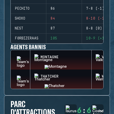
PECHITO
86
7-8 (-1)
SHOXO
84
8-10 (-2)
NEST
87
8-8 (0)
F0RBIZERAAS
105
10-9 (+1)
AGENTS BANNIS
MONTAGNE
VALKY
THATCHER
WAMAI
PARC
6
:
6
D'ATTRACTIONS