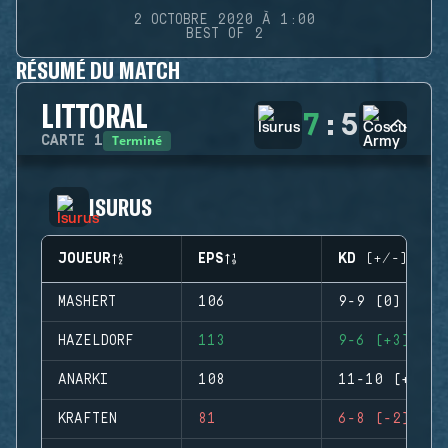
2 OCTOBRE 2020 À 1:00
BEST OF 2
RÉSUMÉ DU MATCH
LITTORAL
7
:
5
Terminé
CARTE
1
ISURUS
JOUEUR
EPS
KD (+/-)
MASHERT
106
9-9 (0)
HAZELDORF
113
9-6 (+3)
ANARKI
108
11-10 (+1)
KRAFTEN
81
6-8 (-2)