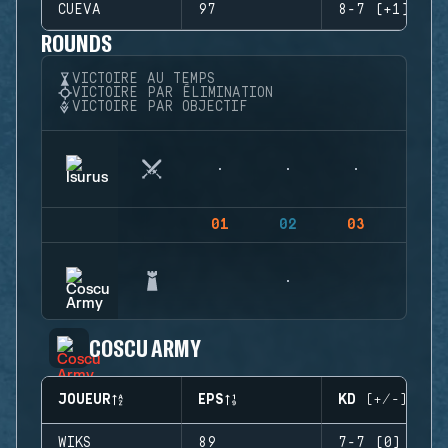
CUEVA
97
8-7 (+1)
ROUNDS
VICTOIRE AU TEMPS
VICTOIRE PAR ÉLIMINATION
VICTOIRE PAR OBJECTIF
01
02
03
04
COSCU ARMY
JOUEUR
EPS
KD (+/-)
WIKS
89
7-7 (0)