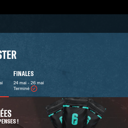
STER
FINALES
ai
24 mai - 26 mai
Terminé
NÉES
PENSES !