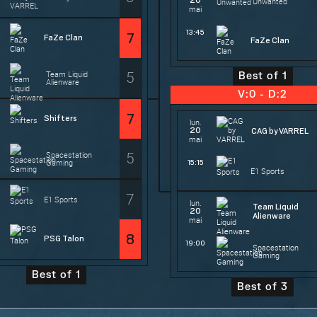
20
Unwanted
mai
13:45
7
FaZe Clan
FaZe Clan
5
Team Liquid
Best of 1
Alienware
V:0 - D:2
7
Shifters
lun.
20
CAG by VARREL
mai
5
Spacestation
Gaming
15:15
E1 Sports
7
E1 Sports
lun.
Team Liquid
20
Alienware
mai
8
PSG Talon
19:00
Spacestation
Gaming
Best of 1
Best of 3