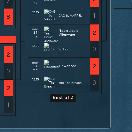
7
mai
12:15
1
CAG by VARREL
8
mar.
Team Liquid
2
21
Alienware
mai
19:30
0
SCARZ
2
mar.
2
21
Unwanted
0
mai
12:15
0
Into The Breach
2
Best of 3
1