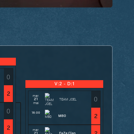
0
V:2 - D:1
2
mar.
0
21
TEAM JOEL
mai
0
16:00
2
M80
2
mar.
2
21
FaZe Clan