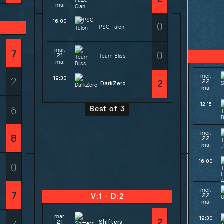
mai
16:00
0
PSG Talon
mar.
7
0
21
Team Bliss
mai
mer.
2
19:30
22
2
DarkZero
mai
12:15
6
Best of 3
mer.
8
22
mai
16:00
0
mer.
7
22
V:1 - D:2
mai
mar.
19:30
2
21
Shifters