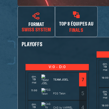
TOP 8 ÉQUIPES AU
FORMAT
SWISS SYSTEM
FINALS
PLAYOFFS
dim.
19
V:0 - D:0
mai
dim.
19:00
7
19
TEAM JOEL
mai
11:00
5
dim.
PSG Talon
19
mai
dim.
4
19:00
19
CAG by VARREL