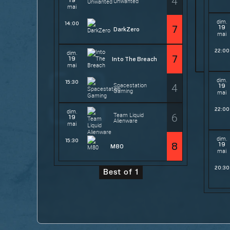
4
19
Unwanted
mai
dim.
14:00
19
7
DarkZero
mai
22:00
dim.
7
19
Into The Breach
mai
dim.
15:30
4
Spacestation
19
Gaming
mai
22:00
dim.
6
Team Liquid
19
Alienware
mai
dim.
15:30
19
8
M80
mai
20:30
Best of 1