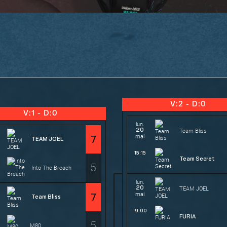
V:2 - D:0
V:1 - D:0
lun.
20
Team Bliss
mai
7
TEAM JOEL
15:15
Team Secret
5
Into The Breach
lun.
20
TEAM JOEL
mai
7
Team Bliss
19:00
FURIA
5
M80