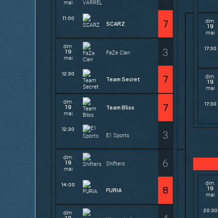
mai
11:00
dim.
7
SCARZ
19
mai
dim.
3
17:30
19
FaZe Clan
mai
12:30
dim.
7
Team Secret
19
mai
dim.
17:30
7
19
Team Bliss
mai
12:30
3
E1 Sports
dim.
6
19
Shifters
mai
dim.
14:00
19
8
FURIA
mai
20:30
dim.