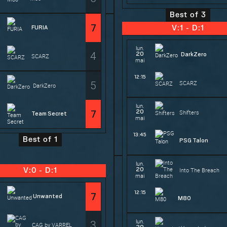
Best of 3
7
FURIA
V:1 - D:1
lun.
4
20
DarkZero
SCARZ
mai
12:15
5
SCARZ
DarkZero
lun.
20
7
Shifters
Team Secret
mai
13:45
Best of 1
PSG Talon
lun.
20
V:0 - D:1
Into The Breach
mai
12:15
7
Unwanted
M80
3
lun.
CAG by VARREL