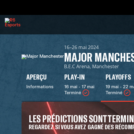
16–26 mai 2024
MAJOR MANCHE
B.E.C Arena, Manchester
APERÇU
PLAY-IN
PLAYOFFS
Informations
16 mai - 17 mai
19 mai - 22 m
Terminé
Terminé
LES PRÉDICTIONS SONT TERMI
REGARDEZ SI VOUS AVEZ GAGNÉ DES RÉCOM