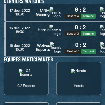
DERNIERS MATCHES
0
:
2
MNM
17 déc. 2022
Gaming
18:30
Best of 3
Terminé
0
:
2
16 déc. 2022
Heroic
18:30
Best of 3
Terminé
0
:
2
Wolves
16 déc. 2022
Esports
15:30
Best of 3
Terminé
ÉQUIPES PARTICIPANTES
G2 Esports
Heroic