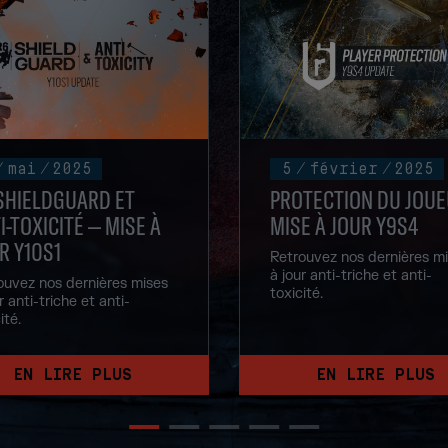
/
mai
/
2025
5
/
février
/
2025
SHIELDGUARD ET
PROTECTION DU JOUE
I-TOXICITÉ – MISE À
MISE À JOUR Y9S4
R Y10S1
Retrouvez nos dernières m
à jour anti-triche et anti-
ouvez nos dernières mises
toxicité.
r anti-triche et anti-
ité.
EN LIRE PLUS
EN LIRE PLUS