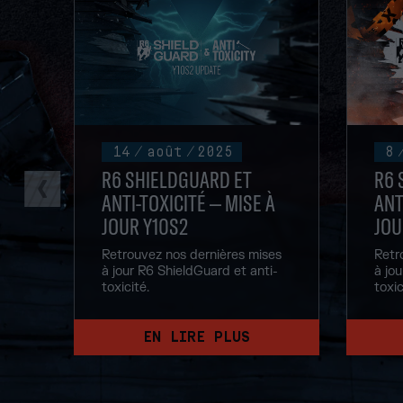
14
/
août
/
2025
8
R6 SHIELDGUARD ET
R6 
ANTI-TOXICITÉ – MISE À
ANT
JOUR Y10S2
JOU
Retrouvez nos dernières mises
Retr
à jour R6 ShieldGuard et anti-
à jou
toxicité.
toxic
EN LIRE PLUS