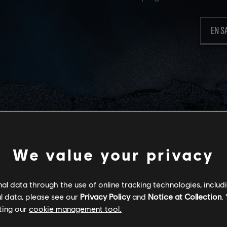
EN S
S ACTUS SUR L'AN
We value your privacy
l data through the use of online tracking technologies, includ
l data, please see our
Privacy Policy
and
Notice at Collection
.
ting our
cookie management tool.