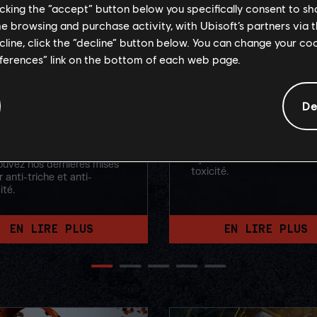
licking the “accept” button below you specifically consent to s
me browsing and purchase activity, with Ubisoft’s partners via t
ecline, click the “decline” button below. You can change your c
eferences” link on the bottom of each web page.
/
mai
/
2025
5
/
février
/
2025
SHIELDGUARD ET
PROTECTION DU JOUE
De
I-TOXICITÉ – MISE À
MISE À JOUR Y9S4
R Y10S1
Retrouvez nos dernières m
à jour anti-triche et anti-
ouvez nos dernières mises
toxicité.
r anti-triche et anti-
ité.
EN LIRE PLUS
EN LIRE PLUS