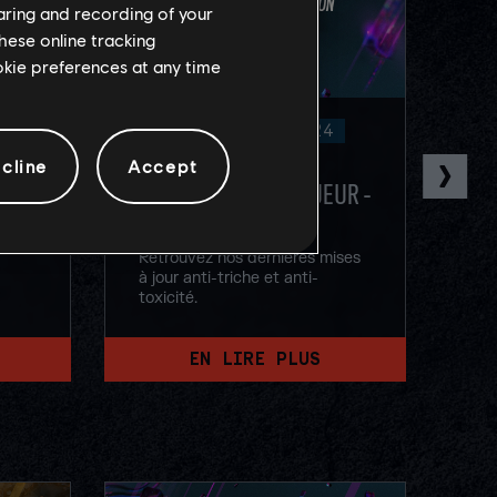
haring and recording of your
hese online tracking
ookie preferences at any time
25
/
octobre
/
2024
UR -
MISE À JOUR DE LA
MI
cline
Accept
PROTECTION DU JOUEUR -
PR
OCTOBRE 2024
ises
Ret
à j
Retrouvez nos dernières mises
tox
à jour anti-triche et anti-
toxicité.
EN LIRE PLUS