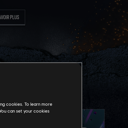
AVOIR PLUS
TI-TRICHE
ing cookies. To learn more
 You can set your cookies