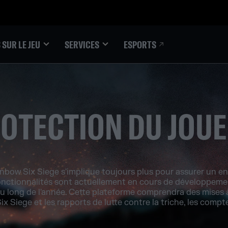
ESPORTS
 SUR LE JEU
SERVICES
OTECTION DU JOU
bow Six Siege s'implique toujours plus pour assurer un e
onctionnalités sont actuellement en cours de développemen
u long de l'année. Cette plateforme comprendra des mises à j
 Siege et les rapports de lutte contre la triche, les comptes 