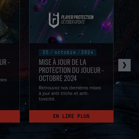
25
/
octobre
/
2024
UR -
MISE À JOUR DE LA
MI
PROTECTION DU JOUEUR -
PR
OCTOBRE 2024
ises
Ret
à j
Retrouvez nos dernières mises
tox
à jour anti-triche et anti-
toxicité.
EN LIRE PLUS