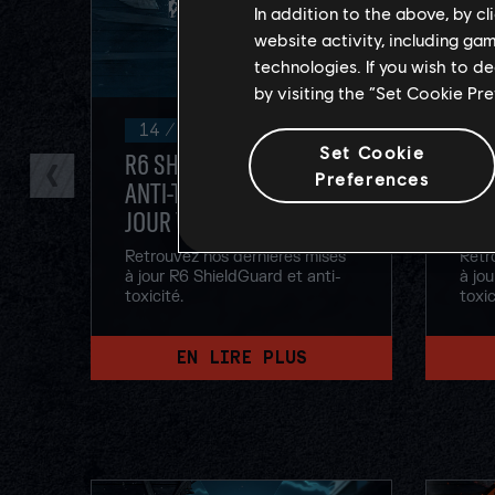
In addition to the above, by c
website activity, including ga
technologies. If you wish to d
by visiting the “Set Cookie Pr
14
/
août
/
2025
8
Set Cookie
R6 SHIELDGUARD ET
R6 
Preferences
ANTI-TOXICITÉ – MISE À
ANT
JOUR Y10S2
JOU
Retrouvez nos dernières mises
Retr
à jour R6 ShieldGuard et anti-
à jou
toxicité.
toxic
EN LIRE PLUS