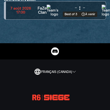
-
:
-
FaZe
7 août 2026
Clan
17:00
Best of 3
À venir
FRANÇAIS (CANADA)