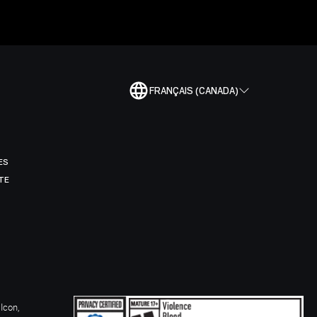
FRANÇAIS (CANADA)
ES
TE
Icon,