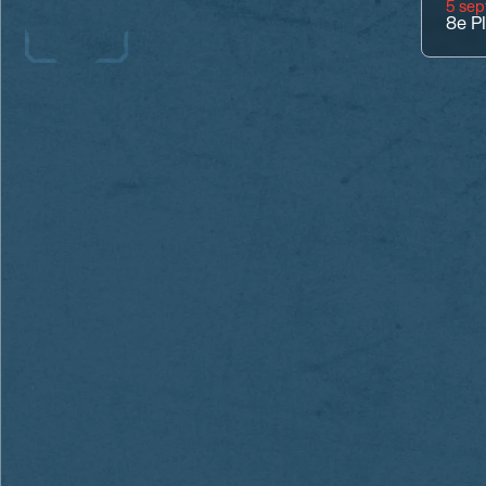
5 se
8e
P