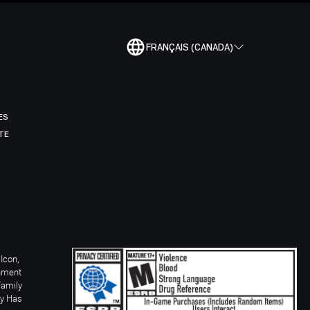
FRANÇAIS (CANADA)
ES
TE
Icon,
inment
Family
ay Has