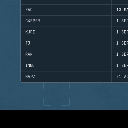
ZAD
13 M
C4SPER
1 SE
KUPE
1 SE
TJ
1 SE
RAN
1 SE
INNO
1 SE
NAPZ
31 A