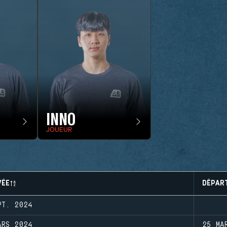
INNO
JOUEUR
VÉE
DÉPAR
PT. 2024
ARS 2024
25 MA