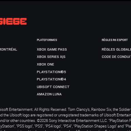
PLATEFORMES
RÈGLES R6 ESPORT
MONTRÉAL
XBOX GAME PASS
RÈGLES GLOBAL
XBOX SERIES X|S
CODE DE CONDUI
XBOX ONE
PLAYSTATION®5
PLAYSTATION®4
UBISOFT CONNECT
AMAZON LUNA
soft Entertainment. All Rights Reserved. Tom Clancy’s, Rainbow Six, the Soldier 
nd the Ubisoft logo are registered or unregistered trademarks of Ubisoft Enterta
and/or other countries. ©2026 Sony Interactive Entertainment LLC. "PlayStation 
ayStation", "PS5 logo", "PS5", "PS4 logo", "PS4", "PlayStation Shapes Logo" and "Pl