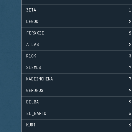
ZETA
1
DEGOD
2
FERXXIE
2
ATLAS
2
R1CK
3
SLEMDS
7
MADEINCHINA
7
GERDEUS
9
DELBA
9
EL_BARTO
6
KURT
6