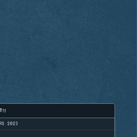
T
RS 2023