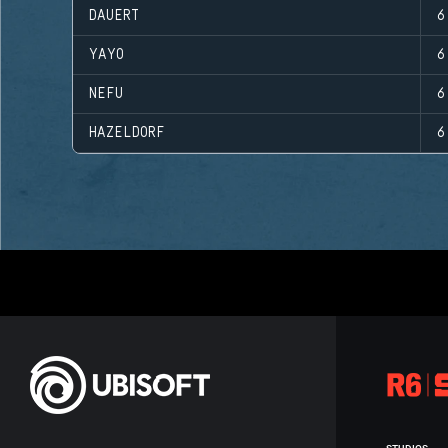
DAUERT
6
YAYO
6
NEFU
6
HAZELDORF
6