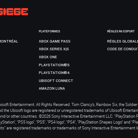
PLATEFORMES
RÈGLES R6 ESPORT
MONTRÉAL
XBOX GAME PASS
RÈGLES GLOBAL
XBOX SERIES X|S
CODE DE CONDUI
XBOX ONE
PLAYSTATION®5
PLAYSTATION®4
UBISOFT CONNECT
AMAZON LUNA
soft Entertainment. All Rights Reserved. Tom Clancy’s, Rainbow Six, the Soldier 
nd the Ubisoft logo are registered or unregistered trademarks of Ubisoft Enterta
and/or other countries. ©2026 Sony Interactive Entertainment LLC. "PlayStation 
ayStation", "PS5 logo", "PS5", "PS4 logo", "PS4", "PlayStation Shapes Logo" and "Pl
ts" are registered trademarks or trademarks of Sony Interactive Entertainment I