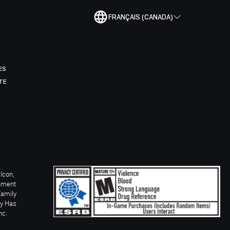
FRANÇAIS (CANADA)
ES
TE
Icon,
inment
Family
ay Has
nc.