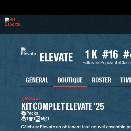
1 K
#16
#
ELEVATE
Followers
Popularité
Clas
GÉNÉRAL
BOUTIQUE
ROSTER
TIM
Retour
KIT COMPLET ELEVATE '25
Packs
1
1
1
1
Célébrez Elevate en obtenant leur nouvel ensemble po