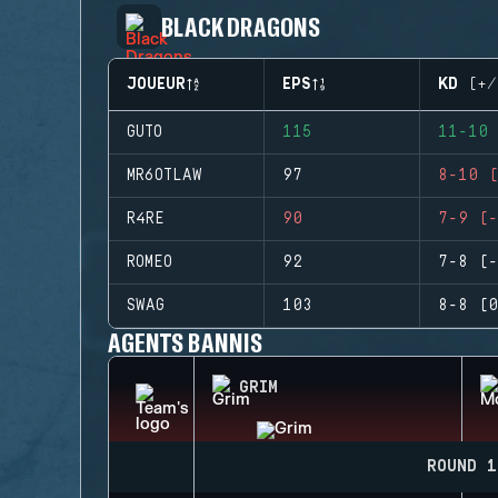
BLACK DRAGONS
JOUEUR
EPS
KD (+/
GUTO
115
11-10 
MR6OTLAW
97
8-10 (
R4RE
90
7-9 (-
ROMEO
92
7-8 (-
SWAG
103
8-8 (0
AGENTS BANNIS
GRIM
ROUND 1