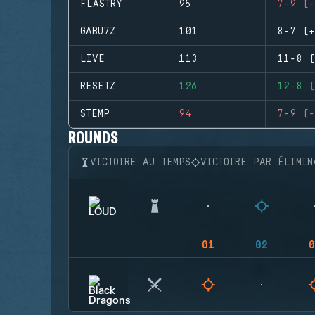
FLASTRY
95
7-9 (-
GABU7Z
101
8-7 (+
LIVE
113
11-8 (
RESETZ
126
12-8 (
STEMP
94
7-9 (-
ROUNDS
VICTOIRE AU TEMPS
VICTOIRE PAR ÉLIMIN
01
02
0