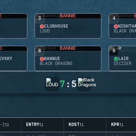
E
BANNIE
3
4
CLUBHOUSE
NIGHTH
LOUD
BLACK DR
E
BANNIE
8
9
EVSKY
BANQUE
LAIR
BLACK DRAGONS
DECIDER
7
:
5
-)
ENTRY
KOST
KPR