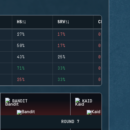
HS
SRV
CLUTCHES
27%
17%
0
50%
17%
0
43%
25%
0
71%
33%
0
25%
33%
0
BANDIT
KAID
ROUND 7