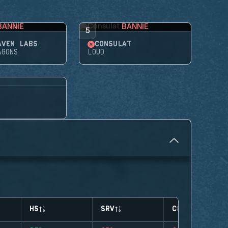
BANNIE
BANNIE
5
AVEN LABS
CONSULAT
AGONS
LOUD
HS
SRV
CLUTCHES