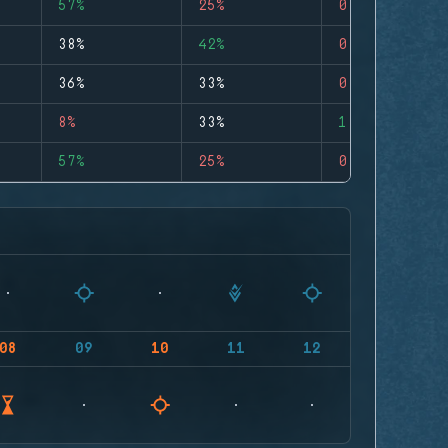
57%
25%
0
38%
42%
0
36%
33%
0
8%
33%
1
57%
25%
0
08
09
10
11
12