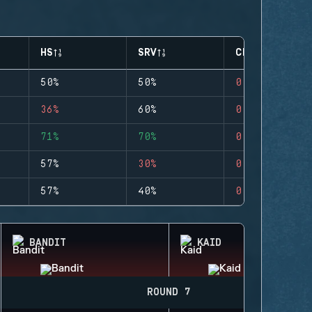
HS
SRV
CLUTCHES
50%
50%
0
36%
60%
0
71%
70%
0
57%
30%
0
57%
40%
0
BANDIT
KAID
ROUND 7