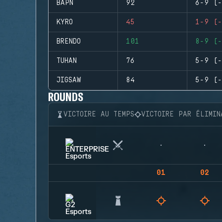
BAPN
92
6-9 (-
KYRO
45
1-9 (-
BRENDO
101
8-9 (-
TUHAN
76
5-9 (-
JIGSAW
84
5-9 (-
ROUNDS
VICTOIRE AU TEMPS
VICTOIRE PAR ÉLIMIN
01
02