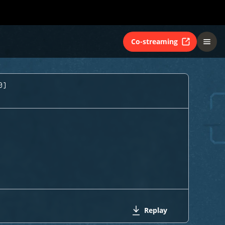
Co-streaming
0)
Replay