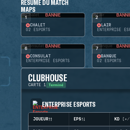
RÉSUMÉ DU MATCH
MAPS
BANNIE
BANNI
1
2
CHALET
LAIR
G2 ESPORTS
ENTERPRISE ES
BANNIE
BANNI
6
7
CONSULAT
BANQUE
ENTERPRISE ESPORTS
G2 ESPORTS
CLUBHOUSE
Terminé
CARTE
1
ENTERPRISE ESPORTS
JOUEUR
EPS
KD (+/