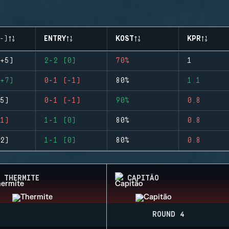
-)
ENTRY
KOST
KPR
+5)
2-2 (0)
70%
1
+7)
0-1 (-1)
80%
1.1
5)
0-1 (-1)
90%
0.8
1)
1-1 (0)
80%
0.8
2)
1-1 (0)
80%
0.8
THERMITE
CAPITÃO
ROUND 4