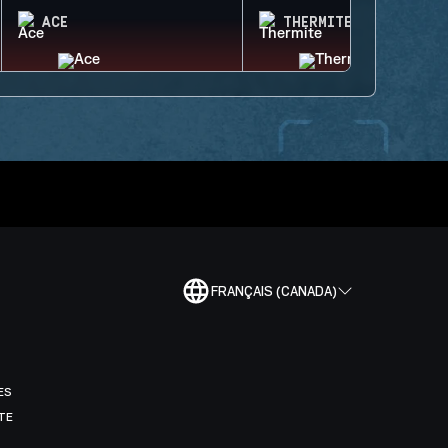
ACE
THERMITE
FRANÇAIS (CANADA)
ES
TE