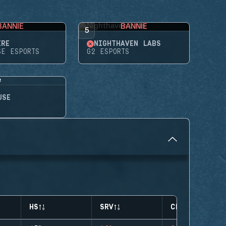
BANNIE
BANNIE
5
ÈRE
NIGHTHAVEN LABS
SE ESPORTS
G2 ESPORTS
USE
HS
SRV
CLUTCHES