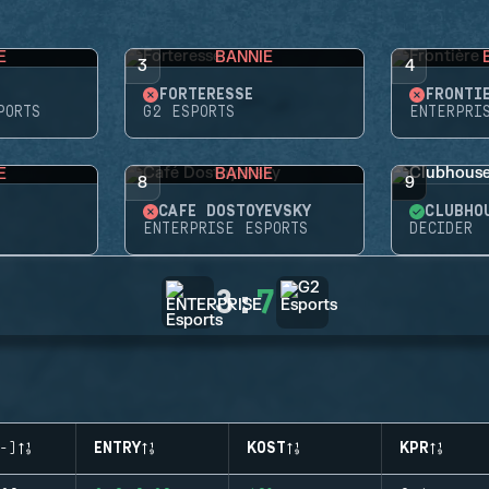
E
BANNIE
3
4
FORTERESSE
FRONTI
PORTS
G2 ESPORTS
ENTERPRI
E
BANNIE
8
9
CAFÉ DOSTOYEVSKY
CLUBHO
ENTERPRISE ESPORTS
DECIDER
3
:
7
-)
ENTRY
KOST
KPR