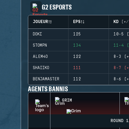
G2 ESPORTS
JOUEUR
EPS
KD (+/
DOKI
125
10-5 (
STOMPN
134
11-4 (
ALEM4O
122
8-3 (+
SHAIIKO
111
8-7 (+
BENJAMASTER
112
8-6 (+
AGENTS BANNIS
GRIM
ROUND 1