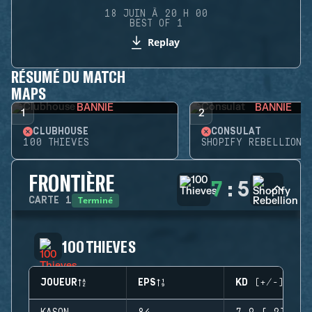
18 JUIN À 20 H 00
BEST OF 1
Replay
RÉSUMÉ DU MATCH
MAPS
BANNIE
BANNIE
1
2
CLUBHOUSE
CONSULAT
100 THIEVES
SHOPIFY REBELLION
FRONTIÈRE
7
:
5
Terminé
CARTE
1
100 THIEVES
JOUEUR
EPS
KD (+/-)