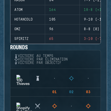
KASON
84
7-9 (-2)
ATOM
164
18-8 (+10)
HOTANCOLD
105
9-10 (-1)
GMZ
96
8-8 (0)
SPIRITZ
65
3-10 (-7)
ROUNDS
VICTOIRE AU TEMPS
VICTOIRE PAR ÉLIMINATION
VICTOIRE PAR OBJECTIF
01
02
03
04