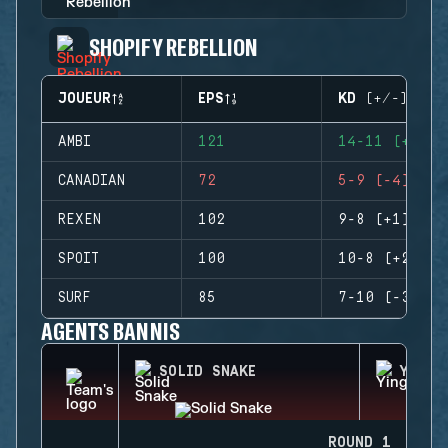
SHOPIFY REBELLION
JOUEUR
EPS
KD (+/-)
AMBI
121
14-11 (+3)
CANADIAN
72
5-9 (-4)
REXEN
102
9-8 (+1)
SPOIT
100
10-8 (+2)
SURF
85
7-10 (-3)
AGENTS BANNIS
SOLID SNAKE
YING
ROUND 1