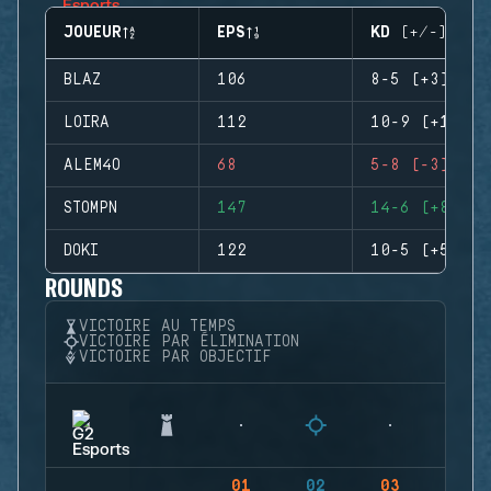
JOUEUR
EPS
KD (+/-)
BLAZ
106
8-5 (+3)
LOIRA
112
10-9 (+1)
ALEM4O
68
5-8 (-3)
STOMPN
147
14-6 (+8)
DOKI
122
10-5 (+5)
ROUNDS
VICTOIRE AU TEMPS
VICTOIRE PAR ÉLIMINATION
VICTOIRE PAR OBJECTIF
01
02
03
04