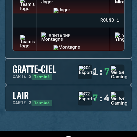
ROUND 1
MONTAGNE
YING
GRATTE-CIEL
1
:
7
Terminé
CARTE
2
LAIR
7
:
4
Terminé
CARTE
3