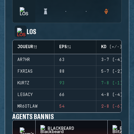
LOS
JOUEUR
EPS
KD (+/-)
AR7HR
63
3-7 (-4)
FXRIAS
88
5-7 (-2)
KURTZ
93
7-8 (-1)
LEGACY
66
4-8 (-4)
MR6OTLAW
54
2-8 (-6)
AGENTS BANNIS
BLACKBEARD
BLITZ