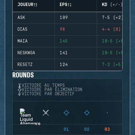
JOUEUR
EPS
KD (+/-)
ASK
109
7-5 (+2)
DIAS
98
4-4 (0)
MAIA
145
10-5 (+5)
NESKWGA
141
10-5 (+5)
RESETZ
124
7-2 (+5)
ROUNDS
VICTOIRE AU TEMPS
VICTOIRE PAR ÉLIMINATION
VICTOIRE PAR OBJECTIF
01
02
03
04