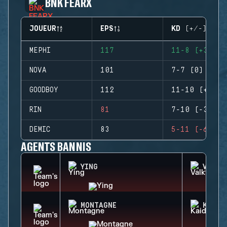
BNK FEARX
JOUEUR
EPS
KD (+/-)
MEPHI
117
11-8 (+3)
NOVA
101
7-7 (0)
GOODBOY
112
11-10 (+1)
RIN
81
7-10 (-3)
DEMIC
83
5-11 (-6)
AGENTS BANNIS
YING
VALKY
MONTAGNE
KAID