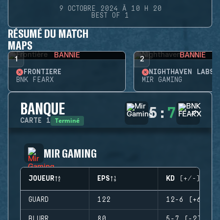
9 OCTOBRE 2024 À 10 H 20
BEST OF 1
RÉSUMÉ DU MATCH
MAPS
BANNIE
BANNIE
1
2
FRONTIÈRE
NIGHTHAVEN LABS
BNK FEARX
MIR GAMING
BANQUE
5
:
7
Terminé
CARTE
1
MIR GAMING
JOUEUR
EPS
KD (+/-)
GUARD
122
12-6 (+6)
BLURR
80
5-7 (-2)