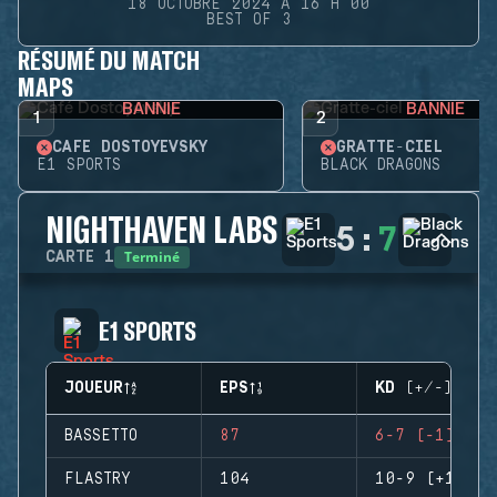
18 OCTOBRE 2024 À 16 H 00
BEST OF 3
RÉSUMÉ DU MATCH
MAPS
BANNIE
BANNIE
1
2
CAFÉ DOSTOYEVSKY
GRATTE-CIEL
E1 SPORTS
BLACK DRAGONS
NIGHTHAVEN LABS
5
:
7
Terminé
CARTE
1
E1 SPORTS
JOUEUR
EPS
KD (+/-)
BASSETTO
87
6-7 (-1)
FLASTRY
104
10-9 (+1)