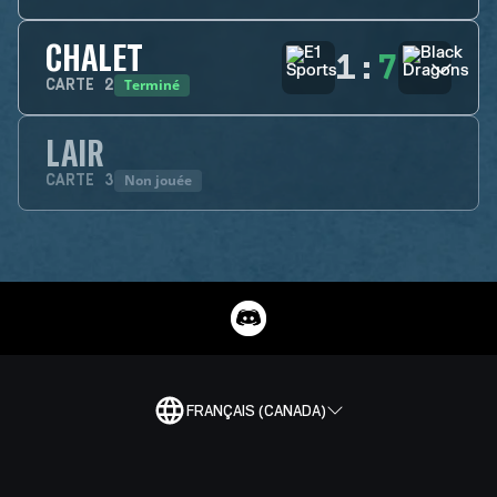
CHALET
1
:
7
Terminé
CARTE
2
LAIR
Non jouée
CARTE
3
FRANÇAIS (CANADA)