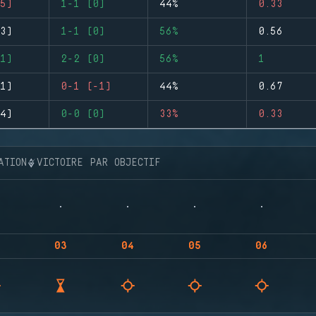
5)
1-1 (0)
44%
0.33
3)
1-1 (0)
56%
0.56
1)
2-2 (0)
56%
1
1)
0-1 (-1)
44%
0.67
4)
0-0 (0)
33%
0.33
ATION
VICTOIRE PAR OBJECTIF
03
04
05
06