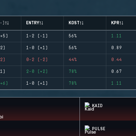
-)
ENTRY
KOST
KPR
+5)
1-2 (-1)
56%
1.11
2)
1-0 (+1)
56%
0.89
2)
0-2 (-2)
44%
0.44
1)
2-0 (+2)
78%
0.67
+6)
1-0 (+1)
78%
1.11
KAID
PULSE