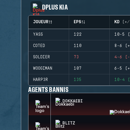
DPLUS KIA
JOUEUR
EPS
KD (+/
YASS
122
10-5 (
COTED
110
8-6 (+
SOLDIER
73
4-6 (-
WOOGIMAN
107
6-5 (+
HARP3R
135
10-4 (
AGENTS BANNIS
DOKKAEBI
BLITZ