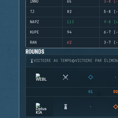
INNO
65
3-8 (-
TJ
82
5-8 (-
NAPZ
113
9-8 (+
KUPE
94
6-7 (-
RAN
62
3-7 (-
ROUNDS
VICTOIRE AU TEMPS
VICTOIRE PAR ÉLIMIN
01
02