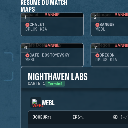
RÉSUMÉ DU MATCH
MAPS
BANNIE
BANNI
1
2
CHALET
BANQUE
DPLUS KIA
WEBL
BANNIE
BANNI
6
7
CAFÉ DOSTOYEVSKY
OREGON
WEBL
DPLUS KIA
NIGHTHAVEN LABS
Terminé
CARTE
1
WEBL
JOUEUR
EPS
KD (+/