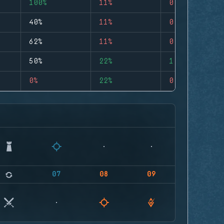
100%
11%
0
40%
11%
0
62%
11%
0
50%
22%
1
0%
22%
0
07
08
09