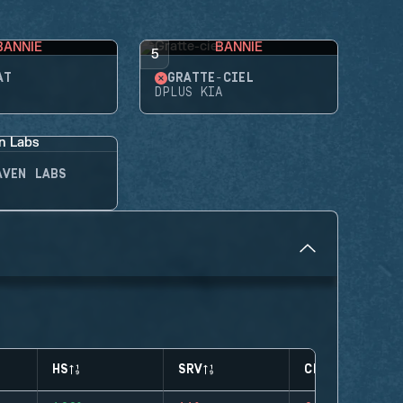
BANNIE
BANNIE
5
AT
GRATTE-CIEL
DPLUS KIA
AVEN LABS
HS
SRV
CLUTCHES