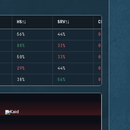
HS
SRV
CLUTCHES
56%
44%
0
88%
33%
0
50%
33%
0
29%
44%
0
38%
56%
0