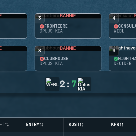
E
BANNIE
3
4
FRONTIÈRE
CONSUL
DPLUS KIA
WEBL
E
BANNIE
8
9
CLUBHOUSE
NIGHTH
DPLUS KIA
DECIDER
2
:
7
-)
ENTRY
KOST
KPR