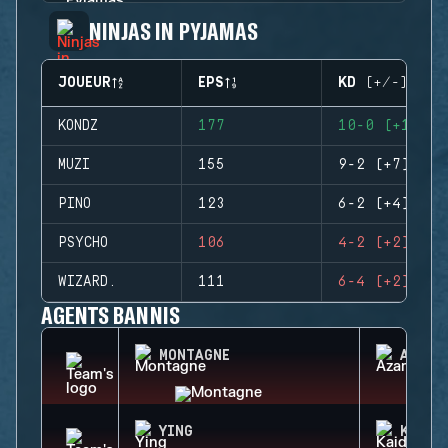
NINJAS IN PYJAMAS
JOUEUR
EPS
KD (+/-)
KONDZ
177
10-0 (+10)
MUZI
155
9-2 (+7)
PINO
123
6-2 (+4)
PSYCHO
106
4-2 (+2)
WIZARD.
111
6-4 (+2)
AGENTS BANNIS
MONTAGNE
AZAMI
YING
KAID