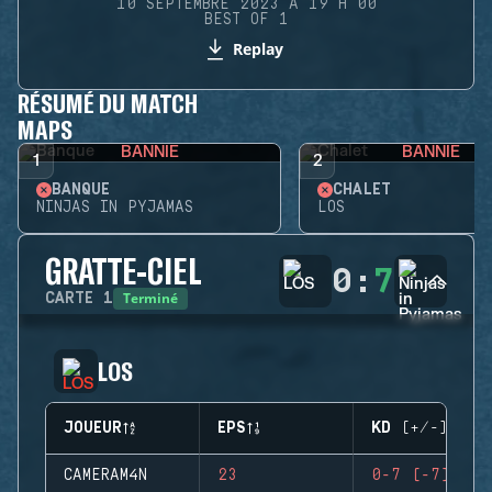
10 SEPTEMBRE 2023 À 19 H 00
BEST OF 1
Replay
RÉSUMÉ DU MATCH
MAPS
BANNIE
BANNIE
1
2
BANQUE
CHALET
NINJAS IN PYJAMAS
LOS
GRATTE-CIEL
0
:
7
Terminé
CARTE
1
LOS
JOUEUR
EPS
KD (+/-)
CAMERAM4N
23
0-7 (-7)