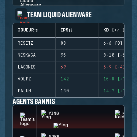
TEAM LIQUID ALIENWARE
JOUEUR
EPS
KD (+/-)
RESETZ
88
6-6 (0)
NESKWGA
95
8-10 (-2)
LAGONIS
69
5-9 (-4)
VOLPZ
142
15-8 (+7)
PALUH
130
14-7 (+7)
AGENTS BANNIS
YING
KAID