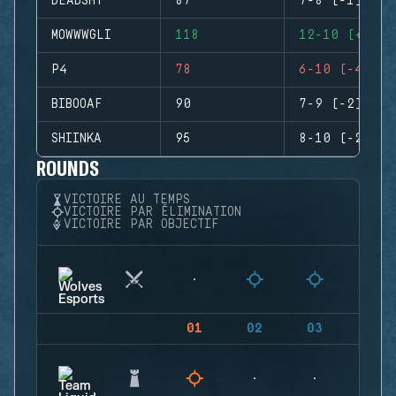
DEADSHT
87
7-8 (-1)
MOWWWGLI
118
12-10 (+2)
P4
78
6-10 (-4)
BIBOOAF
90
7-9 (-2)
SHIINKA
95
8-10 (-2)
ROUNDS
VICTOIRE AU TEMPS
VICTOIRE PAR ÉLIMINATION
VICTOIRE PAR OBJECTIF
01
02
03
04