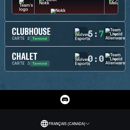
NOKK
MELUS
CLUBHOUSE
5
:
7
Terminé
CARTE
2
CHALET
0
:
0
Terminé
CARTE
3
FRANÇAIS (CANADA)