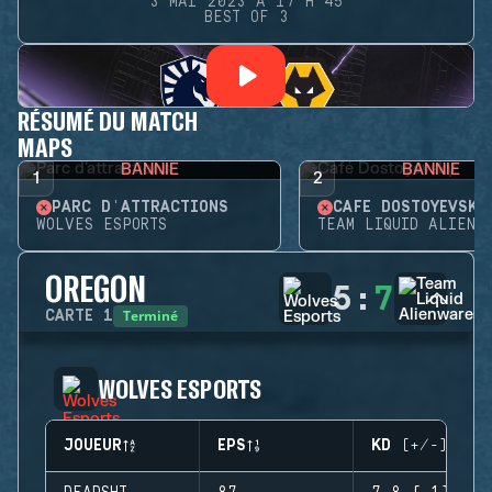
3 MAI 2023 À 17 H 45
BEST OF 3
RÉSUMÉ DU MATCH
MAPS
BANNIE
BANNIE
1
2
PARC D'ATTRACTIONS
CAFÉ DOSTOYEVSKY
WOLVES ESPORTS
TEAM LIQUID ALIENW
OREGON
5
:
7
Terminé
CARTE
1
WOLVES ESPORTS
JOUEUR
EPS
KD (+/-)