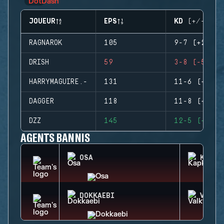
JOUEUR
EPS
KD (+/-)
RAGNAROK
105
9-7 (+2)
DRISH
59
3-8 (-5)
HARRYMAGUIRE.-
131
11-6 (+5)
DAGGER
118
11-8 (+3)
DZZ
145
12-5 (+7)
AGENTS BANNIS
OSA
KAPKA
DOKKAEBI
VALKY