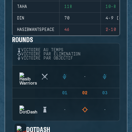
TAHA
118
10-8 (+2)
DIN
70
4-9 (-5)
HASIBWANTSPEACE
46
2-10 (-8)
ROUNDS
VICTOIRE AU TEMPS
VICTOIRE PAR ÉLIMINATION
VICTOIRE PAR OBJECTIF
01
02
03
04
DOTDASH