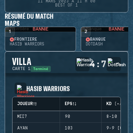
11 MARS 2023 À 11 H 00
BEST OF 1
RÉSUMÉ DU MATCH
MAPS
BANNIE
BANNIE
1
2
FRONTIÈRE
BANQUE
HASIB WARRIORS
DOTDASH
VILLA
4
:
7
Terminé
CARTE
1
HASIB WARRIORS
JOUEUR
EPS
KD (+/-)
MII7
90
8-10 (-2)
AYAN
103
9-9 (0)