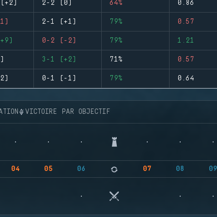
(+2)
2-2 (0)
64%
0.86
1)
2-1 (+1)
79%
0.57
+9)
0-2 (-2)
79%
1.21
)
3-1 (+2)
71%
0.57
2)
0-1 (-1)
79%
0.64
ATION
VICTOIRE PAR OBJECTIF
04
05
06
07
08
0