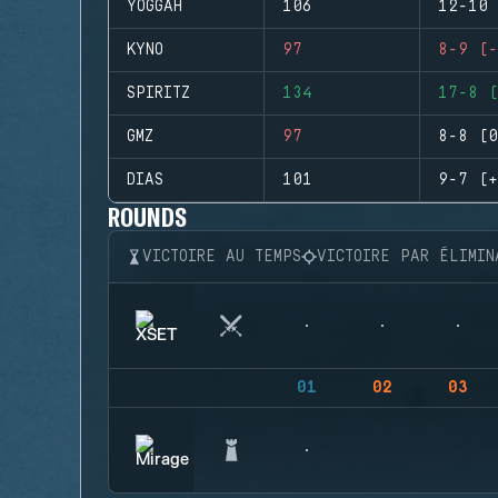
YOGGAH
106
12-10 
KYNO
97
8-9 (-
SPIRITZ
134
17-8 (
GMZ
97
8-8 (0
DIAS
101
9-7 (+
ROUNDS
VICTOIRE AU TEMPS
VICTOIRE PAR ÉLIMIN
01
02
03