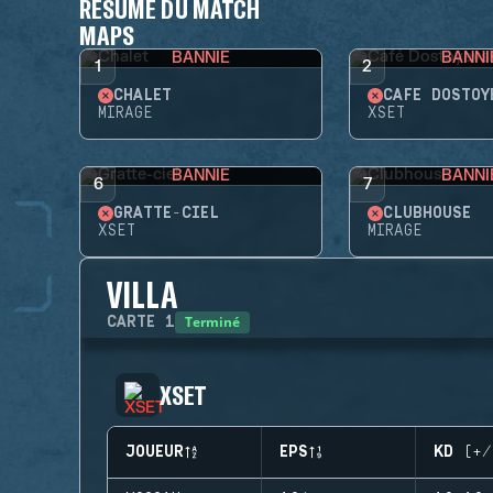
RÉSUMÉ DU MATCH
MAPS
BANNIE
BANNI
1
2
CHALET
CAFÉ DOSTOY
MIRAGE
XSET
BANNIE
BANNI
6
7
GRATTE-CIEL
CLUBHOUSE
XSET
MIRAGE
VILLA
Terminé
CARTE
1
XSET
JOUEUR
EPS
KD (+/