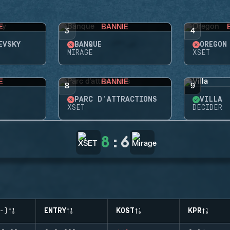
E
BANNIE
3
4
EVSKY
BANQUE
OREGON
MIRAGE
XSET
E
BANNIE
8
9
PARC D'ATTRACTIONS
VILLA
XSET
DECIDER
8
:
6
-)
ENTRY
KOST
KPR