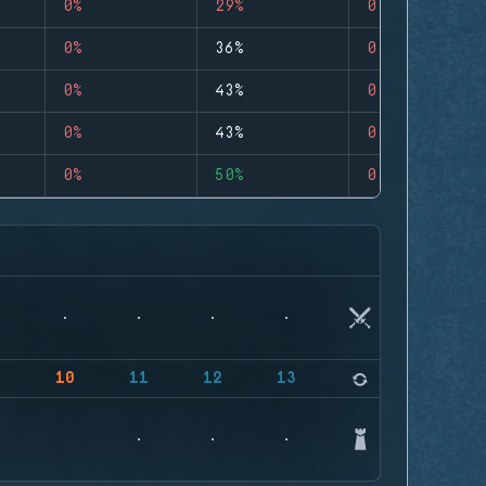
0%
29%
0
0%
36%
0
0%
43%
0
0%
43%
0
0%
50%
0
9
10
11
12
13
14