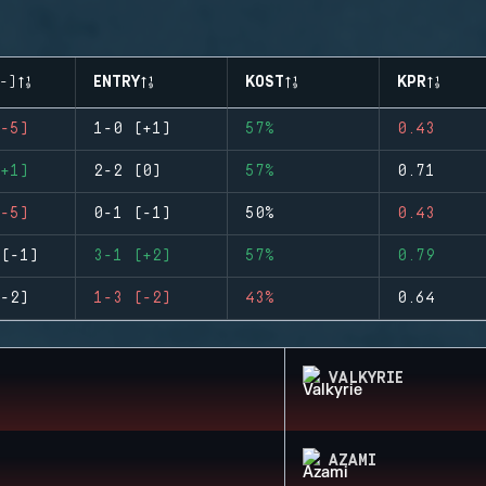
-)
ENTRY
KOST
KPR
-5)
1-0 (+1)
57%
0.43
+1)
2-2 (0)
57%
0.71
-5)
0-1 (-1)
50%
0.43
(-1)
3-1 (+2)
57%
0.79
-2)
1-3 (-2)
43%
0.64
VALKYRIE
AZAMI