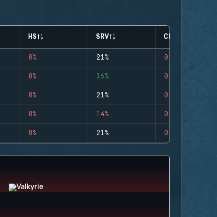
HS
SRV
CLUTCHES
0%
21%
0
0%
36%
0
0%
21%
0
0%
14%
0
0%
21%
0