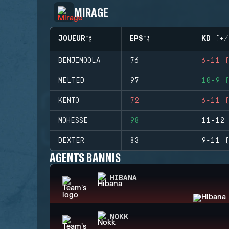
MIRAGE
JOUEUR
EPS
KD (+/
BENJIMOOLA
76
6-11 (
MELTED
97
10-9 (
KENTO
72
6-11 (
MOHESSE
98
11-12 
DEXTER
83
9-11 (
AGENTS BANNIS
HIBANA
NOKK