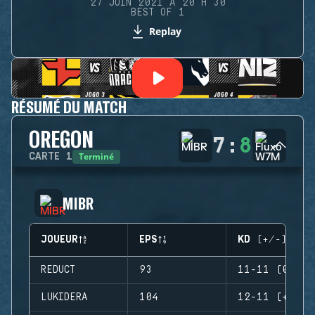
27 JUIN 2021 À 20 H 30
BEST OF 1
Replay
RÉSUMÉ DU MATCH
OREGON
7
:
8
Terminé
CARTE
1
MIBR
JOUEUR
EPS
KD (+/-)
REDUCT
93
11-11 (0)
LUKIDERA
104
12-11 (+1)