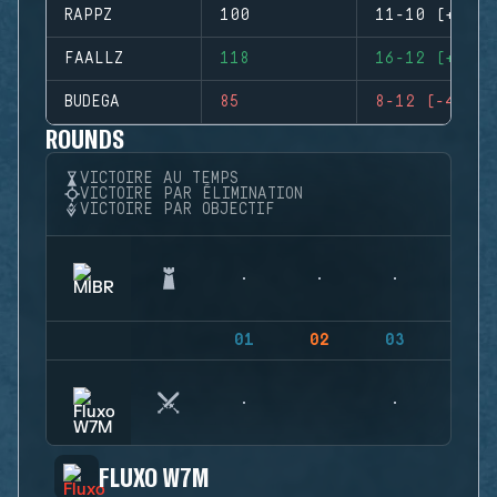
RAPPZ
100
11-10 (+1)
FAALLZ
118
16-12 (+4)
BUDEGA
85
8-12 (-4)
ROUNDS
VICTOIRE AU TEMPS
VICTOIRE PAR ÉLIMINATION
VICTOIRE PAR OBJECTIF
01
02
03
04
FLUXO W7M