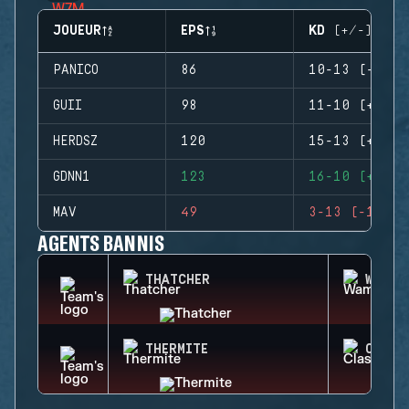
JOUEUR
EPS
KD (+/-)
PANICO
86
10-13 (-3)
GUII
98
11-10 (+1)
HERDSZ
120
15-13 (+2)
GDNN1
123
16-10 (+6)
MAV
49
3-13 (-10)
AGENTS BANNIS
THATCHER
WAMAI
THERMITE
CLASH