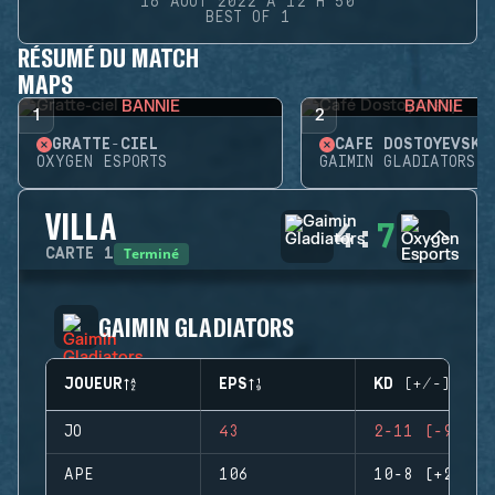
16 AOÛT 2022 À 12 H 50
BEST OF 1
RÉSUMÉ DU MATCH
MAPS
BANNIE
BANNIE
1
2
GRATTE-CIEL
CAFÉ DOSTOYEVSKY
OXYGEN ESPORTS
GAIMIN GLADIATORS
VILLA
4
:
7
Terminé
CARTE
1
GAIMIN GLADIATORS
JOUEUR
EPS
KD (+/-)
JO
43
2-11 (-9)
APE
106
10-8 (+2)