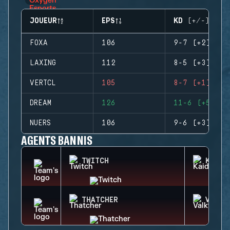
JOUEUR
EPS
KD (+/-)
FOXA
106
9-7 (+2)
LAXING
112
8-5 (+3)
VERTCL
105
8-7 (+1)
DREAM
126
11-6 (+5)
NUERS
106
9-6 (+3)
AGENTS BANNIS
TWITCH
KAID
THATCHER
VALKY