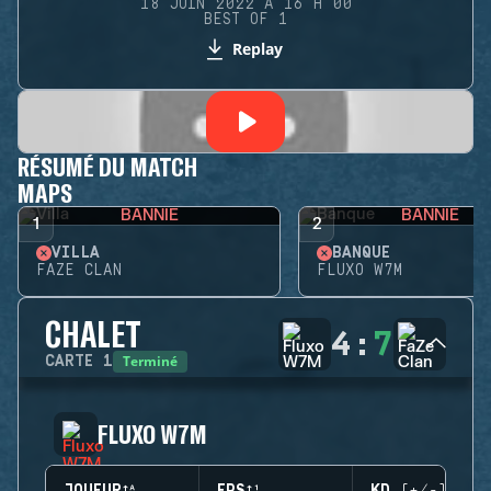
18 JUIN 2022 À 16 H 00
BEST OF 1
Replay
RÉSUMÉ DU MATCH
MAPS
BANNIE
BANNIE
1
2
VILLA
BANQUE
FAZE CLAN
FLUXO W7M
CHALET
4
:
7
Terminé
CARTE
1
FLUXO W7M