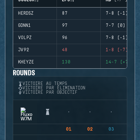
JOUEUR
EPS
KD (+/-)
HERDSZ
87
7-8 (-1)
GDNN1
97
7-7 (0)
VOLPZ
96
7-8 (-1)
JV92
48
1-8 (-7)
KHEYZE
130
14-7 (+7)
ROUNDS
VICTOIRE AU TEMPS
VICTOIRE PAR ÉLIMINATION
VICTOIRE PAR OBJECTIF
01
02
03
04