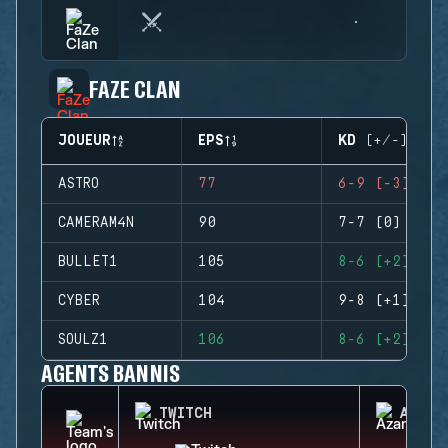
FAZE CLAN
JOUEUR
EPS
KD (+/-)
ASTRO
77
6-9 (-3)
CAMERAM4N
90
7-7 (0)
BULLET1
105
8-6 (+2)
CYBER
104
9-8 (+1)
SOULZ1
106
8-6 (+2)
AGENTS BANNIS
TWITCH
AZAMI