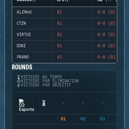
JOUEUR
EPS
KD (+/-)
ALEM4O
81
0-0 (0)
CTZN
81
0-0 (0)
VIRTUE
81
0-0 (0)
DOKI
81
0-0 (0)
PRANO
81
0-0 (0)
ROUNDS
VICTOIRE AU TEMPS
VICTOIRE PAR ÉLIMINATION
VICTOIRE PAR OBJECTIF
01
02
03
04