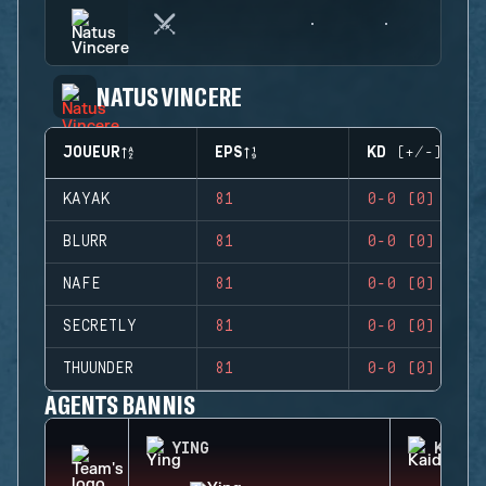
NATUS VINCERE
JOUEUR
EPS
KD (+/-)
KAYAK
81
0-0 (0)
BLURR
81
0-0 (0)
NAFE
81
0-0 (0)
SECRETLY
81
0-0 (0)
THUUNDER
81
0-0 (0)
AGENTS BANNIS
YING
KAID