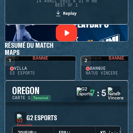
14 AVRIL 2022 À 21 H 00
BEST OF 1
Replay
RÉSUMÉ DU MATCH
MAPS
BANNIE
BANNIE
1
2
VILLA
BANQUE
G2 ESPORTS
NATUS VINCERE
OREGON
7
:
5
Terminé
CARTE
1
G2 ESPORTS