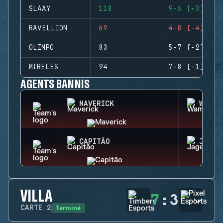
SLAAY
118
9-6 (+3)
RAVELLION
69
4-8 (-4)
OLIMPO
83
5-7 (-2)
MIRELES
94
7-8 (-1)
AGENTS BANNIS
MAVERICK
WAMAI
CAPITÃO
JAGER
VILLA
7
:
3
Terminé
CARTE
2