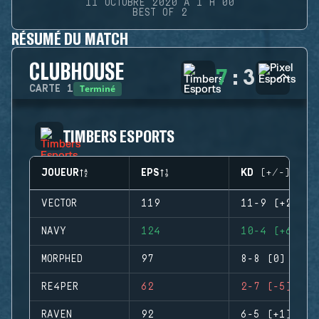
11 OCTOBRE 2020 À 1 H 00
BEST OF 2
RÉSUMÉ DU MATCH
CLUBHOUSE
7
:
3
Terminé
CARTE
1
TIMBERS ESPORTS
JOUEUR
EPS
KD (+/-)
VECTOR
119
11-9 (+2)
NAVY
124
10-4 (+6)
MORPHED
97
8-8 (0)
RE4PER
62
2-7 (-5)
RAVEN
92
6-5 (+1)