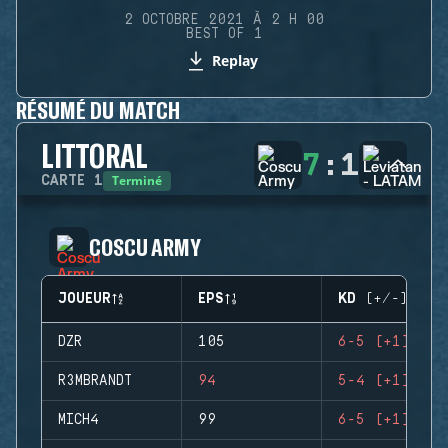
2 OCTOBRE 2021 À 2 H 00
BEST OF 1
Replay
RÉSUMÉ DU MATCH
LITTORAL
7
:
1
Terminé
CARTE
1
COSCU ARMY
JOUEUR
EPS
KD (+/-)
DZR
105
6-5 (+1)
R3MBRANDT
94
5-4 (+1)
MICH4
99
6-5 (+1)