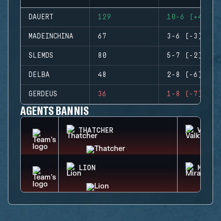
DAUERT
129
10-6 (+4)
MADEINCHINA
67
3-6 (-3)
SLEMDS
80
5-7 (-2)
DELBA
48
2-8 (-6)
GERDEUS
36
1-8 (-7)
AGENTS BANNIS
THATCHER
VALKY
LION
MIRA