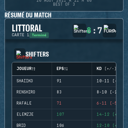
20 AOÛT 2021 À 21 H 00
BEST OF 3
RÉSUMÉ DU MATCH
LITTORAL
8
:
7
Terminé
CARTE
1
SHIFTERS
JOUEUR
EPS
KD (+/-)
SHAIIKO
91
10-11 (-1)
RENSHIRO
83
8-10 (-2)
RAFALE
71
6-11 (-5)
ELEMZJE
107
14-12 (+2)
BRID
106
12-10 (+2)