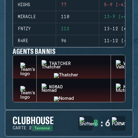
HIGHS
77
5-9 (-4)
MIRACLE
110
13-9 (+4)
FNTZY
112
13-12 (+1)
R4RE
96
11-12 (-1)
AGENTS BANNIS
THATCHER
VALKY
NOMAD
MUTE
CLUBHOUSE
8
:
6
Terminé
CARTE
2