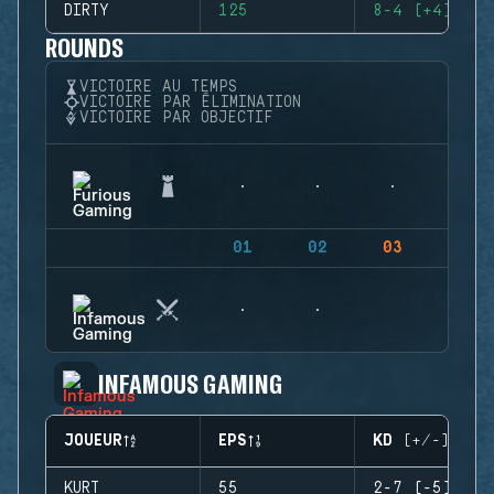
DIRTY
125
8-4 (+4)
ROUNDS
VICTOIRE AU TEMPS
VICTOIRE PAR ÉLIMINATION
VICTOIRE PAR OBJECTIF
01
02
03
04
INFAMOUS GAMING
JOUEUR
EPS
KD (+/-)
KURT
55
2-7 (-5)