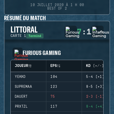
10 JUILLET 2020 À 1 H 00
BEST OF 2
RÉSUMÉ DU MATCH
LITTORAL
7
:
1
Terminé
CARTE
1
FURIOUS GAMING
JOUEUR
EPS
KD (+/-)
YEKKO
104
5-4 (+1)
SUPREMAA
123
8-5 (+3)
DAUERT
75
2-3 (-1)
PRXTZL
117
8-4 (+4)