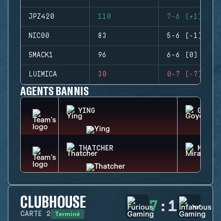
JPZ420
110
7-6 (+1)
NIC00
83
5-6 (-1)
SMACK1
96
6-6 (0)
LUIMICA
30
0-7 (-7)
AGENTS BANNIS
YING
GOYO
THATCHER
MIRA
CLUBHOUSE
7
:
1
Terminé
CARTE
2