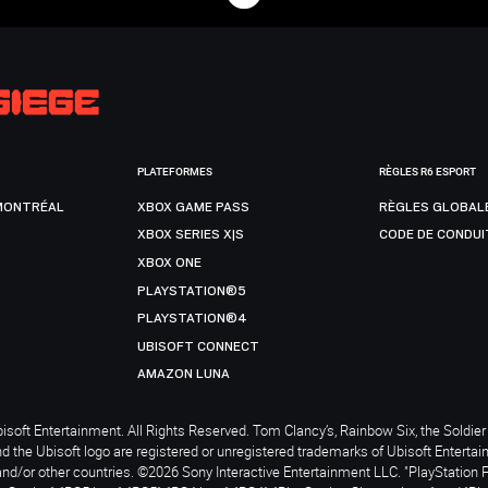
PLATEFORMES
RÈGLES R6 ESPORT
MONTRÉAL
XBOX GAME PASS
RÈGLES GLOBAL
XBOX SERIES X|S
CODE DE CONDUI
XBOX ONE
PLAYSTATION®5
PLAYSTATION®4
UBISOFT CONNECT
AMAZON LUNA
soft Entertainment. All Rights Reserved. Tom Clancy’s, Rainbow Six, the Soldier 
nd the Ubisoft logo are registered or unregistered trademarks of Ubisoft Enterta
and/or other countries. ©2026 Sony Interactive Entertainment LLC. "PlayStation 