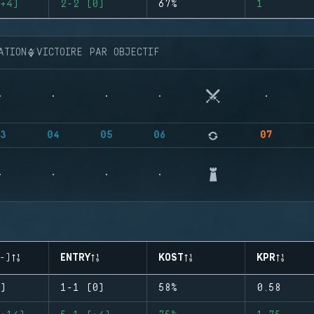
+4)
2-2 (0)
67%
1
ATION
VICTOIRE PAR OBJECTIF
3
04
05
06
07
-)
ENTRY
KOST
KPR
)
1-1 (0)
58%
0.58