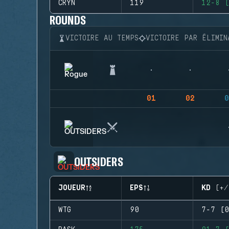
CRYN
119
12-8 (
ROUNDS
VICTOIRE AU TEMPS
VICTOIRE PAR ÉLIMIN
01
02
0
OUTSIDERS
JOUEUR
EPS
KD (+/
WTG
90
7-7 (0