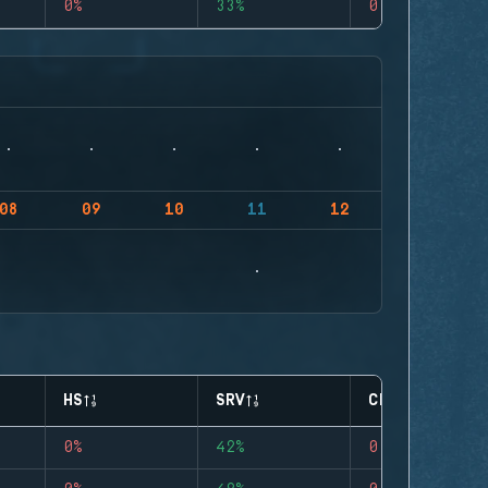
0%
33%
0
08
09
10
11
12
HS
SRV
CLUTCHES
0%
42%
0