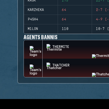
RASK
175
21-7 (
KARZHEKA
64
2-7 (-
P4SH4
64
4-9 (-
M1LON
110
10-7 (
AGENTS BANNIS
THERMITE
THATCHER