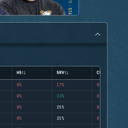
HS
SRV
CLUTCHES
0%
17%
0
0%
33%
0
0%
25%
0
0%
25%
0