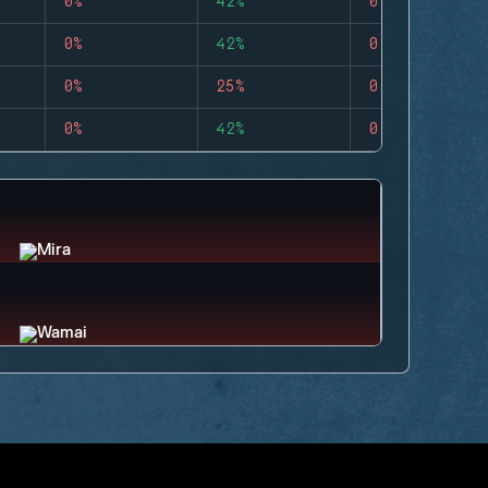
0%
42%
0
0%
42%
0
0%
25%
0
0%
42%
0