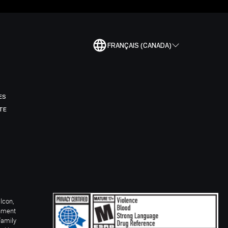
FRANÇAIS (CANADA)
ES
TE
Icon,
inment
Family