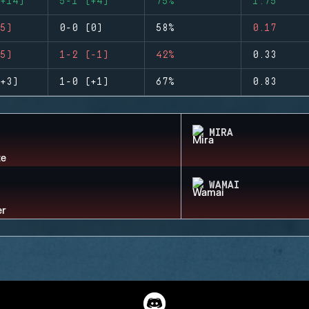
+14)
5-1 (+4)
75%
1.75
5)
0-0 (0)
58%
0.17
5)
1-2 (-1)
42%
0.33
+3)
1-0 (+1)
67%
0.83
MIRA
WAMAI