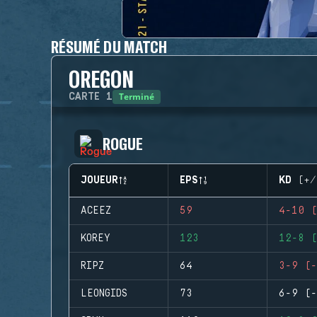
RÉSUMÉ DU MATCH
OREGON
Terminé
CARTE
1
ROGUE
JOUEUR
EPS
KD (+/
ACEEZ
59
4-10 (
KOREY
123
12-8 (
RIPZ
64
3-9 (-
LEONGIDS
73
6-9 (-