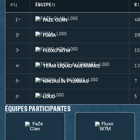
#
ÉQUIPE
€
FAZE CLAN
1ʳᵉ
40
FURIA
2ᵉ
20
FLUXO W7M
3ᵉ
15
TEAM LIQUID ALIENWARE
4ᵉ
13
NINJAS IN PYJAMAS
5ᵉ
7 
LOUD
6ᵉ
5 
ÉQUIPES PARTICIPANTES