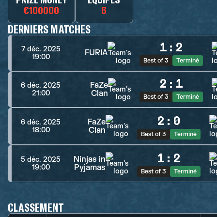
€100000
6
DERNIERS MATCHES
1
:
2
7 déc. 2025
FURIA
19:00
Best of 3
Terminé
2
:
1
FaZe
6 déc. 2025
Clan
21:00
Best of 3
Terminé
2
:
0
FaZe
6 déc. 2025
Clan
18:00
Best of 3
Terminé
1
:
2
Ninjas in
5 déc. 2025
Pyjamas
19:00
Best of 3
Terminé
CLASSEMENT