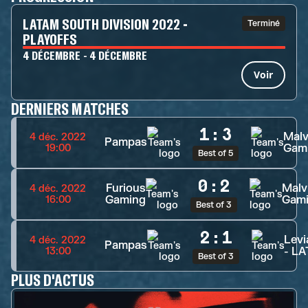
LATAM SOUTH DIVISION 2022 -
Terminé
PLAYOFFS
4 DÉCEMBRE - 4 DÉCEMBRE
Voir
DERNIERS MATCHES
1
:
3
Malv
4 déc. 2022
Pampas
Gam
19:00
Best of 5
0
:
2
Furious
Malv
4 déc. 2022
Gaming
Gam
16:00
Best of 3
2
:
1
Levi
4 déc. 2022
Pampas
- L
13:00
Best of 3
PLUS D'ACTUS