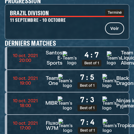
PROGRESSION
BRAZIL DIVISION
Terminé
11 SEPTEMBRE - 10 OCTOBRE
Voir
DERNIERS MATCHES
Santos
Team
4
:
7
10 oct. 2021
E-
Liqui
20:00
Sports
Alien
Best of 1
7
:
5
Team
Black
10 oct. 2021
One
Dragon
19:00
Best of 1
7
:
3
Ninjas i
10 oct. 2021
MIBR
Pyjama
18:00
Best of 1
7
:
4
Fluxo
10 oct. 2021
Tropic
W7M
17:00
Best of 1