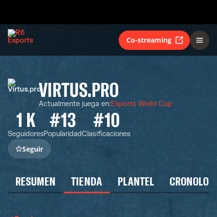
Co-streaming
VIRTUS.PRO
Actualmente juega en
:
Esports World Cup
1 K
#13
#10
Seguidores
Popularidad
Clasificaciones
Seguir
RESUMEN
TIENDA
PLANTEL
CRONOLOG