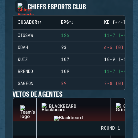
CHIEFS ESPORTS CLUB
JUGADOR
EPS
KD (+/-)
JIGSAW
126
11-7 (+4)
ODAH
93
6-6 (0)
QUIZ
107
10-9 (+1)
BRENDO
109
11-7 (+4)
SAGEON
89
8-8 (0)
VETOS DE AGENTES
BLACKBEARD
GRIM
ROUND 1