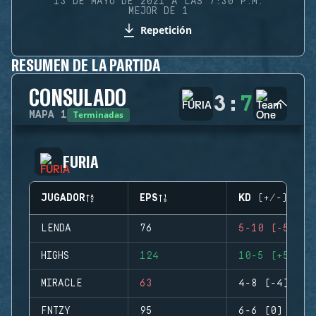
13 DE MAYO DE 2021 A LAS 7:30 P.M.
MEJOR DE 1
Repetición
RESUMEN DE LA PARTIDA
CONSULADO
3
:
7
Terminadas
MAPA
1
FURIA
JUGADOR
EPS
KD (+/-)
LENDA
76
5-10 (-5)
HIGHS
124
10-5 (+5)
MIRACLE
63
4-8 (-4)
FNTZY
95
6-6 (0)