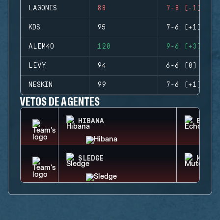
LAGONIS
88
7-8 (-1)
KDS
95
7-6 (+1)
ALEM4O
120
9-6 (+3)
LEVY
94
6-6 (0)
NESKIN
99
7-6 (+1)
VETOS DE AGENTES
HIBANA
ECHO
SLEDGE
MUTE