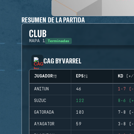
RESUMEN DE LA PARTIDA
CLUB
Terminadas
MAPA
1
CAG BY VARREL
JUGADOR
EPS
KD (+/
ANITUN
46
1-7 (-
SUZUC
122
8-6 (+
GATORADA
103
7-8 (-
AYAGATOR
59
3-8 (-