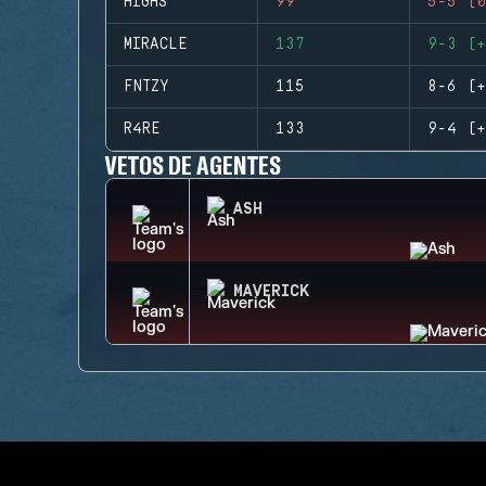
HIGHS
99
5-5 (0
MIRACLE
137
9-3 (+
FNTZY
115
8-6 (+
R4RE
133
9-4 (+
VETOS DE AGENTES
ASH
MAVERICK