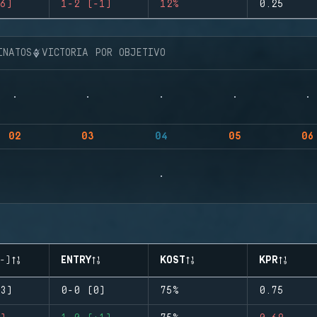
6)
1-2 (-1)
12%
0.25
INATOS
VICTORIA POR OBJETIVO
02
03
04
05
06
-)
ENTRY
KOST
KPR
3)
0-0 (0)
75%
0.75