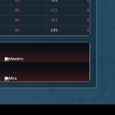
0%
38%
0
0%
63%
0
0%
25%
0
0%
50%
0