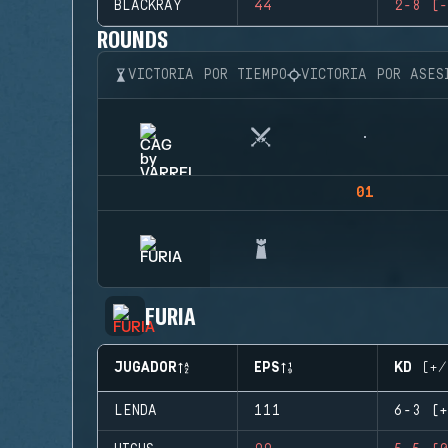
BLACKRAY
44
2-8 (-
ROUNDS
VICTORIA POR TIEMPO
VICTORIA POR ASES
01
FURIA
JUGADOR
EPS
KD (+/
LENDA
111
6-3 (+