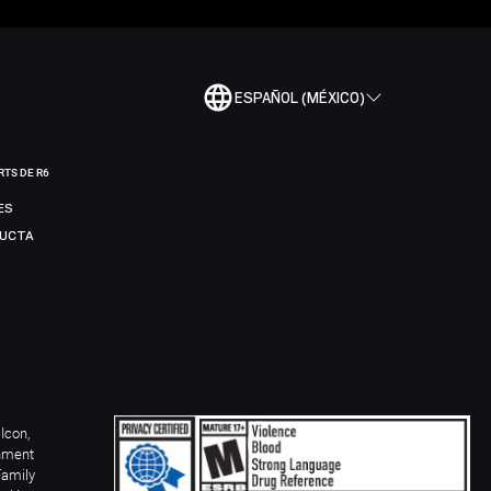
ESPAÑOL (MÉXICO)
RTS DE R6
ES
DUCTA
Icon,
inment
Family