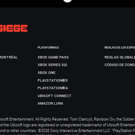
PLATAFORMAS
REGLAS DE LOS ESPO
MONTRÉAL
XBOX GAME PASS
REGLAS GLOBAL
XBOX SERIES X|S
CÓDIGO DE CON
XBOX ONE
PLAYSTATION®5
PLAYSTATION®4
UBISOFT CONNECT
AMAZON LUNA
soft Entertainment. All Rights Reserved. Tom Clancy’s, Rainbow Six, the Soldier 
nd the Ubisoft logo are registered or unregistered trademarks of Ubisoft Enterta
and/or other countries. ©2026 Sony Interactive Entertainment LLC. "PlayStation 