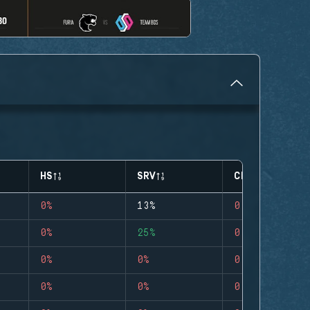
HS
SRV
CLUTCHES
0%
13%
0
0%
25%
0
0%
0%
0
0%
0%
0