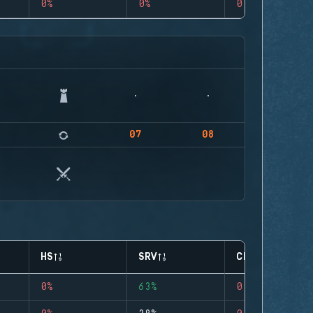
0%
0%
0
07
08
HS
SRV
CLUTCHES
0%
63%
0