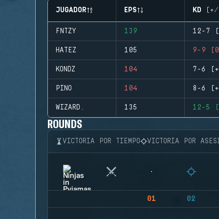
JUGADOR
EPS
KD (+/
FNTZY
139
12-7 (
HATEZ
105
9-9 (0
KONDZ
104
7-6 (+
PINO
104
8-6 (+
WIZARD.
135
12-5 (
ROUNDS
VICTORIA POR TIEMPO
VICTORIA POR ASES
01
02