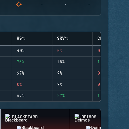
HS
SRV
CLUTCHES
40%
0%
0
75%
18%
1
67%
9%
0
0%
9%
0
67%
27%
1
BLACKBEARD
DEIMOS