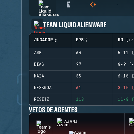
TEAM LIQUID ALIENWARE
JUGADOR
EPS
KD (+/
ASK
64
5-11 (
DIAS
97
8-9 (-
MAIA
85
6-10 (
NESKWGA
61
3-10 (
RESETZ
118
11-8 (
VETOS DE AGENTES
AZAMI