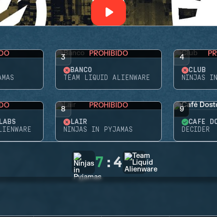
IDO
PROHIBIDO
PR
3
4
BANCO
CLUB
AMAS
TEAM LIQUID ALIENWARE
NINJAS I
IDO
PROHIBIDO
8
9
LABS
LAIR
CAFÉ D
LIENWARE
NINJAS IN PYJAMAS
DECIDER
7
:
4