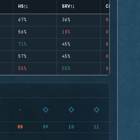
HS
SRV
CLUTCHES
67%
36%
0
56%
18%
0
71%
45%
0
57%
45%
0
55%
55%
0
08
09
10
11