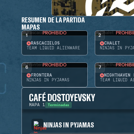
RESUMEN DE LA PARTIDA
MAPAS
PROHIBIDO
PROHIB
1
2
RASCACIELOS
CHALET
TEAM LIQUID ALIENWARE
NINJAS IN PYJ
PROHIBIDO
PROHIB
6
7
FRONTERA
NIGHTHAVEN 
NINJAS IN PYJAMAS
TEAM LIQUID A
CAFÉ DOSTOYEVSKY
Terminadas
MAPA
1
NINJAS IN PYJAMAS