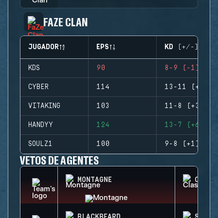
FAZE CLAN
JUGADOR
EPS
KD (+/-)
KDS
90
8-9 (-1)
CYBER
114
13-11 (+2)
VITAKING
103
11-8 (+3)
HANDYY
124
13-7 (+6)
SOULZ1
100
9-8 (+1)
VETOS DE AGENTES
MONTAGNE
CLASH
BLACKBEARD
SMOKE