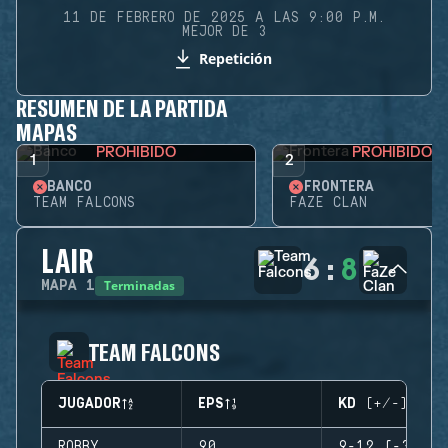
11 DE FEBRERO DE 2025 A LAS 9:00 P.M.
MEJOR DE 3
Repetición
RESUMEN DE LA PARTIDA
MAPAS
PROHIBIDO
PROHIBIDO
1
2
BANCO
FRONTERA
TEAM FALCONS
FAZE CLAN
LAIR
6
:
8
Terminadas
MAPA
1
TEAM FALCONS
JUGADOR
EPS
KD (+/-)
ROBBY
90
9-12 (-3)