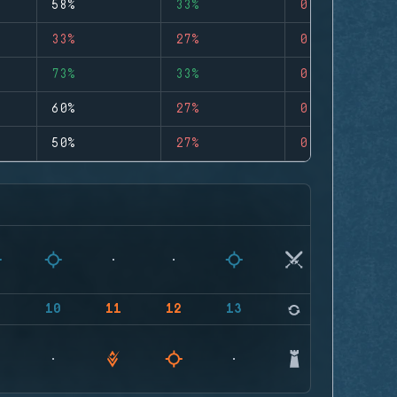
58%
33%
0
33%
27%
0
73%
33%
0
60%
27%
0
50%
27%
0
9
10
11
12
13
14