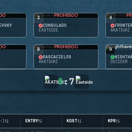
IDO
PROHIBIDO
PR
3
4
EVSKY
CONSULADO
FRONTE
EASTSIDE
AKATSUKI
IDO
PROHIBIDO
8
9
RASCACIELOS
NIGHTH
AKATSUKI
DECIDER
8
:
7
-)
ENTRY
KOST
KPR