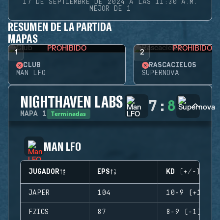
17 DE SEPTIEMBRE DE 2024 A LAS 11:30 A.M.
MEJOR DE 1
RESUMEN DE LA PARTIDA
MAPAS
PROHIBIDO
PROHIBIDO
1
2
CLUB
RASCACIELOS
MAN LFO
SUPERNOVA
NIGHTHAVEN LABS
7
:
8
Terminadas
MAPA
1
MAN LFO
JUGADOR
EPS
KD (+/-)
JAPER
104
10-9 (+1)
FZICS
87
8-9 (-1)