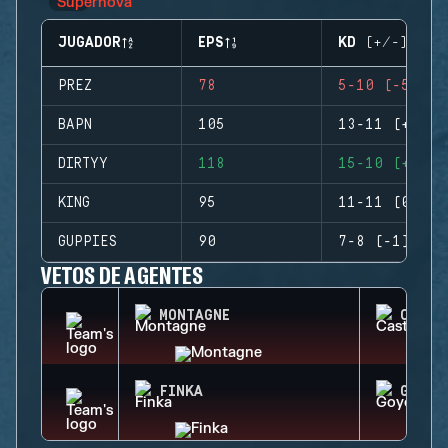
JUGADOR
EPS
KD (+/-)
PREZ
78
5-10 (-5)
BAPN
105
13-11 (+2)
DIRTYY
118
15-10 (+5)
KING
95
11-11 (0)
GUPPIES
90
7-8 (-1)
VETOS DE AGENTES
MONTAGNE
CASTL
FINKA
GOYO