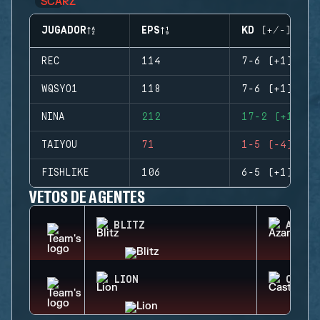
JUGADOR
EPS
KD (+/-)
REC
114
7-6 (+1)
WQSYO1
118
7-6 (+1)
NINA
212
17-2 (+15)
TAIYOU
71
1-5 (-4)
FISHLIKE
106
6-5 (+1)
VETOS DE AGENTES
BLITZ
AZAMI
LION
CASTL