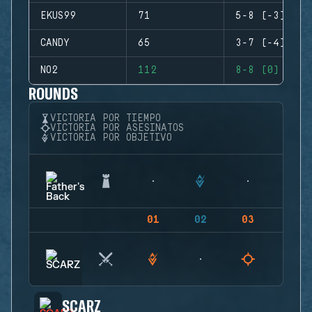
EKUS99
71
5-8 (-3)
CANDY
65
3-7 (-4)
NO2
112
8-8 (0)
ROUNDS
VICTORIA POR TIEMPO
VICTORIA POR ASESINATOS
VICTORIA POR OBJETIVO
01
02
03
04
SCARZ