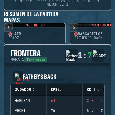
8 DE SEPTIEMBRE DE 2024 A LAS 9:30 A.M.
MEJOR DE 1
RESUMEN DE LA PARTIDA
MAPAS
PROHIBIDO
PROHIBIDO
1
2
LAIR
RASCACIELOS
SCARZ
FATHER'S BACK
FRONTERA
1
:
7
Terminadas
MAPA
1
FATHER'S BACK
JUGADOR
EPS
KD (+/-)
HARUSAN
63
3-8 (-5)
VBORT
75
5-7 (-2)