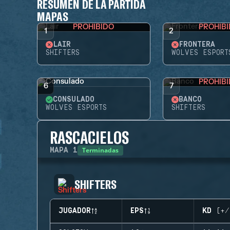
RESUMEN DE LA PARTIDA
MAPAS
PROHIBIDO
PROHIB
1
2
LAIR
FRONTERA
SHIFTERS
WOLVES ESPORT
PROHIB
6
7
CONSULADO
BANCO
WOLVES ESPORTS
SHIFTERS
RASCACIELOS
Terminadas
MAPA
1
SHIFTERS
JUGADOR
EPS
KD (+/