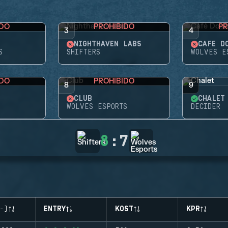
IDO
PROHIBIDO
PR
3
4
NIGHTHAVEN LABS
CAFÉ D
S
SHIFTERS
WOLVES E
IDO
PROHIBIDO
8
9
CLUB
CHALET
WOLVES ESPORTS
DECIDER
8
:
7
-)
ENTRY
KOST
KPR