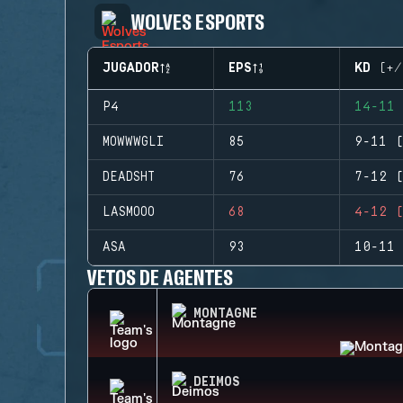
WOLVES ESPORTS
JUGADOR
EPS
KD (+/
P4
113
14-11 
MOWWWGLI
85
9-11 (
DEADSHT
76
7-12 (
LASMOOO
68
4-12 (
ASA
93
10-11 
VETOS DE AGENTES
MONTAGNE
DEIMOS