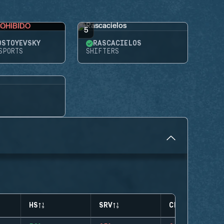
OHIBIDO
5
OSTOYEVSKY
RASCACIELOS
SPORTS
SHIFTERS
HS
SRV
CLUTCHES