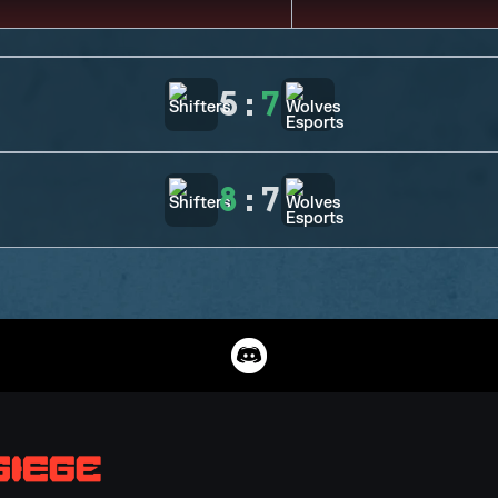
5
:
7
8
:
7