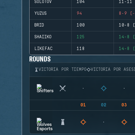
SOLOTOV
104
11-11 
YUZUS
94
8-9 (-
BRID
100
10-8 (
SHAIIKO
125
14-8 (
LIKEFAC
118
14-8 (
ROUNDS
VICTORIA POR TIEMPO
VICTORIA POR ASES
01
02
03