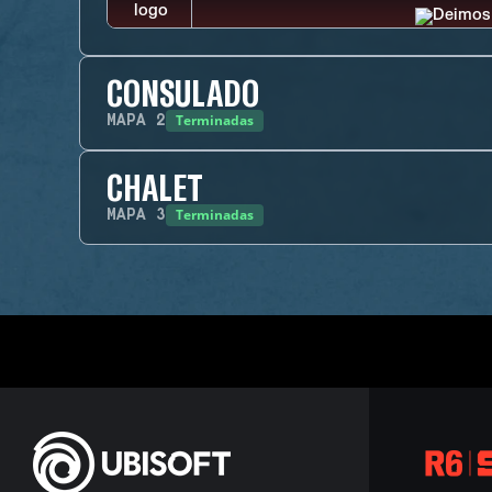
CONSULADO
Terminadas
MAPA
2
CHALET
Terminadas
MAPA
3