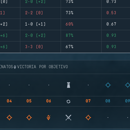
(0)
2-0 (+2)
73%
0.73
1)
2-2 (0)
73%
0.53
+2)
1-0 (+1)
60%
0.67
+6)
2-0 (+2)
87%
0.93
+6)
3-3 (0)
67%
0.93
INATOS
VICTORIA POR OBJETIVO
04
05
06
07
08
0