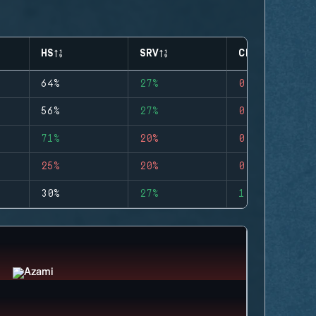
HS
SRV
CLUTCHES
64%
27%
0
56%
27%
0
71%
20%
0
25%
20%
0
30%
27%
1